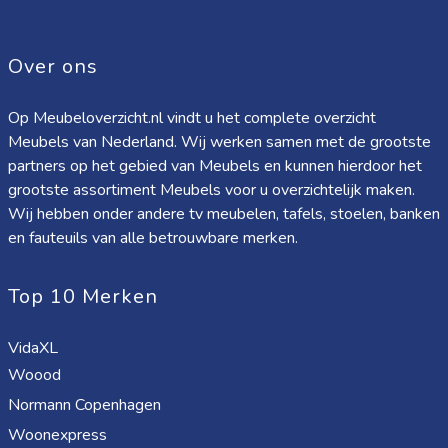
het fiberclay materiaal adviseren wij het artikel enkel
binnenshuis te plaatsen. De beste manier om fiberclay
Over ons
meubelen schoon te maken is door middel van een zachte
borstel en een neutraal sopje, het direct verwijderen van
Op Meubeloverzicht.nl vindt u het complete overzicht
Meubels van Nederland. Wij werken samen met de grootste
vlekken voorkomt permanente aanslag. Een herbehandeling is
partners op het gebied van Meubels en kunnen hierdoor het
mogelijk met Polyspray of een beschermlak voor tuinbeelden,
grootste assortiment Meubels voor u overzichtelijk maken.
dit zal de poriën van het fiberclay dichten en weer geschikt
Wij hebben onder andere tv meubelen, tafels, stoelen, banken
maken voor het dagelijks gebruik. Levering Dit artikel wordt
en fauteuils van alle betrouwbare merken.
geleverd als bouwpakket met een duidelijke montage-
Top 10 Merken
instructie. Plaats bij harde vloeren viltglijders onder de poten.
Dit voorkomt beschadigingen aan de vloer.
VidaXL
Woood
Normann Copenhagen
Woonexpress