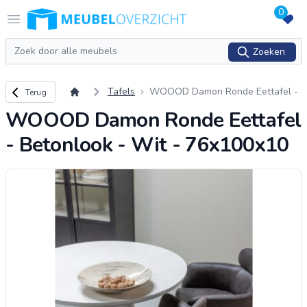
0
Logo Meubeloverzicht.nl
Open menu
Zoeken
Zoeken
Terug naar overzicht
Tafels
WOOOD Damon Ronde Eettafel -
Terug
Betonlook - Wit - 76x100x10
WOOOD Damon Ronde Eettafel
- Betonlook - Wit - 76x100x10