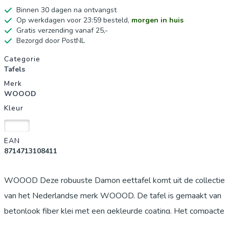
Binnen 30 dagen na ontvangst
Op werkdagen voor 23:59 besteld,
morgen in huis
Gratis verzending vanaf 25,-
Bezorgd door PostNL
Productgegevens
Categorie
Tafels
Merk
WOOOD
Kleur
Wit
EAN
8714713108411
WOOOD Deze robuuste Damon eettafel komt uit de collectie
van het Nederlandse merk WOOOD. De tafel is gemaakt van
betonlook fiber klei met een gekleurde coating. Het compacte
formaat van de tafel zorgt voor een luchtige uitstraling en