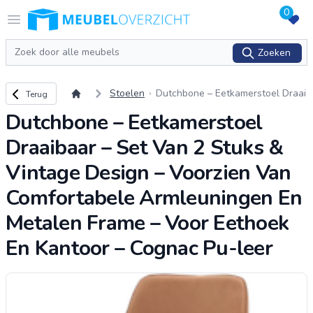
0
Logo Meubeloverzicht.nl
Open menu
Zoeken
Zoeken
Terug naar overzicht
Stoelen
Dutchbone – Eetkamerstoel Draai
Terug
baar – Set Van 2 Stuks & Vintage
Dutchbone – Eetkamerstoel
Design – Voorzien Van Comfortab
ele A
...
Draaibaar – Set Van 2 Stuks &
Vintage Design – Voorzien Van
Comfortabele Armleuningen En
Metalen Frame – Voor Eethoek
En Kantoor – Cognac Pu-leer