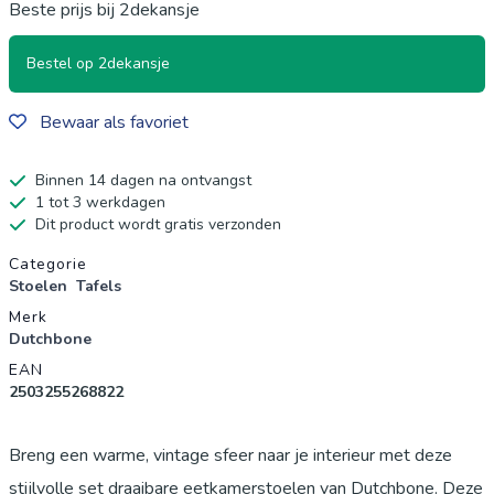
Beste prijs bij 2dekansje
Bestel op 2dekansje
Bewaar als favoriet
Binnen 14 dagen na ontvangst
1 tot 3 werkdagen
Dit product wordt gratis verzonden
Productgegevens
Categorie
Stoelen
Tafels
Merk
Dutchbone
EAN
2503255268822
Breng een warme, vintage sfeer naar je interieur met deze
stijlvolle set draaibare eetkamerstoelen van Dutchbone. Deze