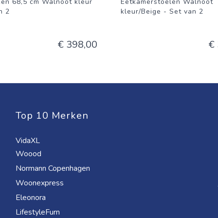
ken 68,5 cm Walnoot kleur
Eetkamerstoelen Walnoot
n 2
kleur/Beige - Set van 2
€ 398,00
€
Top 10 Merken
VidaXL
Woood
Normann Copenhagen
Woonexpress
Eleonora
LifestyleFurn