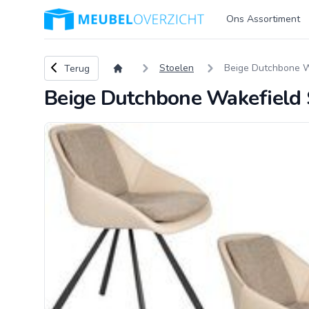
Logo Meubeloverzicht.nl
Ons Assortiment
Terug naar overzicht
Stoelen
Beige Dutchbone Wa
Terug
Beige Dutchbone Wakefield S