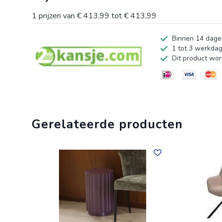
stoere baseballstiksels
1
prijzen van
€ 413,99
tot
€ 413,99
Binnen 14 dage
1 tot 3 werkda
Dit product wor
Gerelateerde producten