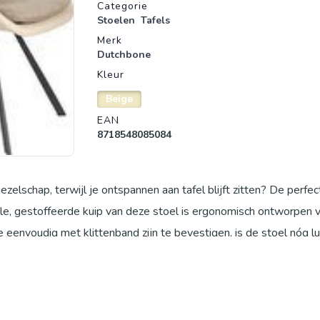
Productgegevens
Categorie
Stoelen
Tafels
Merk
Dutchbone
Kleur
Beige
EAN
8718548085084
zelschap, terwijl je ontspannen aan tafel blijft zitten? De perfec
e, gestoffeerde kuip van deze stoel is ergonomisch ontworpen 
 eenvoudig met klittenband zijn te bevestigen, is de stoel nóg lu
onkerdere tint, wat een uniek effect geeft. Dit, samen met de z
aseballstiksels langs de rand van de kuip completeren het geheel
n geleverd. Bijzonder aan dit product: Verkrijgbaar in verschille
ercoat metaal Comfortabele kuip met afneembare kussens Gemaa