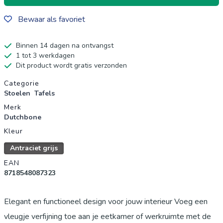
Bewaar als favoriet
Binnen 14 dagen na ontvangst
1 tot 3 werkdagen
Dit product wordt gratis verzonden
Productgegevens
Categorie
Stoelen
Tafels
Merk
Dutchbone
Kleur
Antraciet grijs
EAN
8718548087323
Elegant en functioneel design voor jouw interieur Voeg een
vleugje verfijning toe aan je eetkamer of werkruimte met de