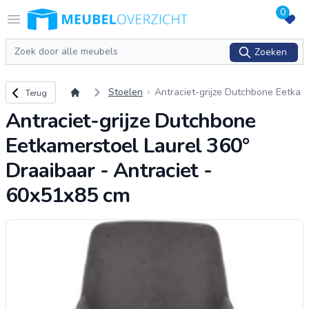
0
Logo Meubeloverzicht.nl
Open menu
Zoeken
Zoeken
Terug naar overzicht
Stoelen
Antraciet-grijze Dutchbone Eetka
Terug
merstoel Laurel 360° Draaibaar -
Antraciet-grijze Dutchbone
Antraciet - 60x51x85 cm
Eetkamerstoel Laurel 360°
Draaibaar - Antraciet -
60x51x85 cm