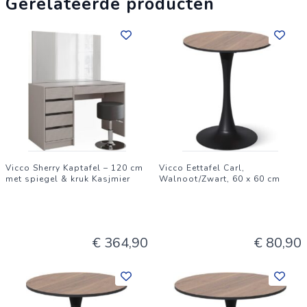
Gerelateerde producten
niet wordt gebruikt. Maak jullie momenten samen
onvergetelijk - met Fenaro. --- Technische gegevens: Kleuren:
Wit
Frontkleur:
Wit
Afmetingen:
Vicco Sherry Kaptafel – 120 cm
Vicco Eettafel Carl,
met spiegel & kruk Kasjmier
Walnoot/Zwart, 60 x 60 cm
120 x 77.4 x 80 cm (BxHxD)
Tafelblad:
€ 364,90
€ 80,90
120-160 x 80 cm (BxD)
Tafelonderstel:
90 x 73,8 x 56,5 cm (BxHxD)