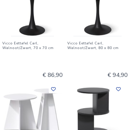
Materiaal:
Spaanplaat
Extra Materiaal:
Vicco Eettafel Carl,
Vicco Eettafel Carl,
Walnoot/Zwart, 70 x 70 cm
Walnoot/Zwart, 80 x 80 cm
MDF
Oppervlak:
€ 86,90
€ 94,90
Melaminehars coating
Nettogewicht (Zonder Verpakking):
41.9 kg
Brutogewicht (Incl. Verpakking):