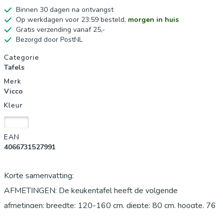
Binnen 30 dagen na ontvangst
Op werkdagen voor 23:59 besteld,
morgen in huis
Gratis verzending vanaf 25,-
Bezorgd door PostNL
Productgegevens
Categorie
Tafels
Merk
Vicco
Kleur
Wit
EAN
4066731527991
Korte samenvatting:
AFMETINGEN: De keukentafel heeft de volgende
afmetingen: breedte: 120-160 cm, diepte: 80 cm, hoogte. 76
cm. De gedetailleerde maten staan op de foto's.