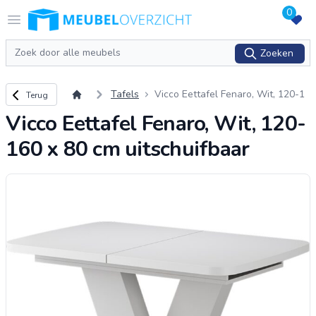
0
Logo Meubeloverzicht.nl
Open menu
Zoeken
Zoeken
Terug naar overzicht
Tafels
Vicco Eettafel Fenaro, Wit, 120-1
Terug
60 x 80 cm uitschuifbaar
Vicco Eettafel Fenaro, Wit, 120-
160 x 80 cm uitschuifbaar