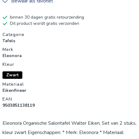
Bewaar als favoriet
binnen 30 dagen gratis retourzending
Dit product wordt gratis verzonden
Productgegevens
Categorie
Tafels
Merk
Eleonora
Kleur
Zwart
Materiaal
Eikenfineer
EAN
9503851138119
Eleonora Organische Salontafel Walter Eiken, Set van 2 stuks,
kleur zwart Eigenschappen: * Merk: Eleonora * Materiaal: