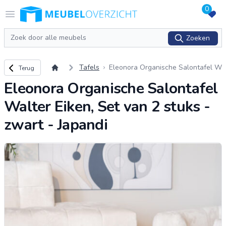
0
Logo Meubeloverzicht.nl
Open menu
Zoeken
Zoeken
Terug naar overzicht
Tafels
Eleonora Organische Salontafel W
Terug
alter Eiken, Set van 2 stuks - zwart
Eleonora Organische Salontafel
- Japandi
Walter Eiken, Set van 2 stuks -
zwart - Japandi