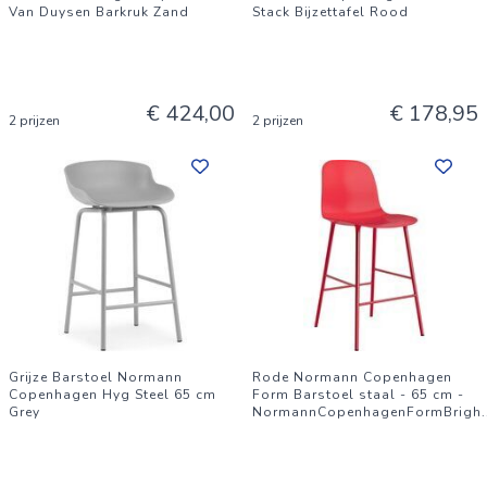
Van Duysen Barkruk Zand
Stack Bijzettafel Rood
€ 424,00
€ 178,95
2 prijzen
2 prijzen
Grijze Barstoel Normann
Rode Normann Copenhagen
Copenhagen Hyg Steel 65 cm
Form Barstoel staal - 65 cm -
Grey
NormannCopenhagenFormBrigh
.