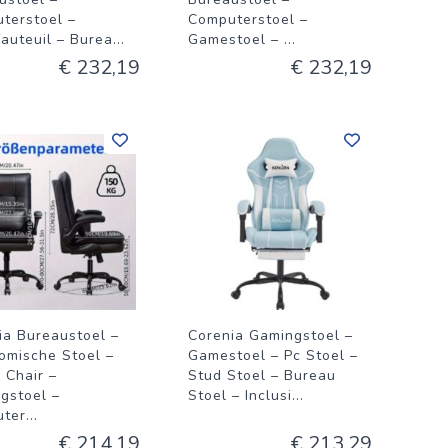
terstoel –
Computerstoel –
fauteuil – Burea
...
Gamestoel –
...
€ 232,19
€ 232,19
ia Bureaustoel –
Corenia Gamingstoel –
omische Stoel –
Gamestoel – Pc Stoel –
 Chair –
Stud Stoel – Bureau
gstoel –
Stoel – Inclusi
...
ter
...
€ 214,19
€ 213,29