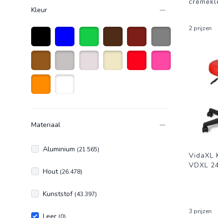
crèmekl
Kleur
2 prijzen
Zwart
Blauw
Groen
Donkerbruin
Donkerrood
Grijs
Bruin
Licht grijs
Creme wit
Beige
Rood
Roze
Oranje
Wit
Materiaal
Aluminium
(21.565)
VidaXL 
VDXL 2
Hout
(26.478)
Kunststof
(43.397)
3 prijzen
Leer
(0)