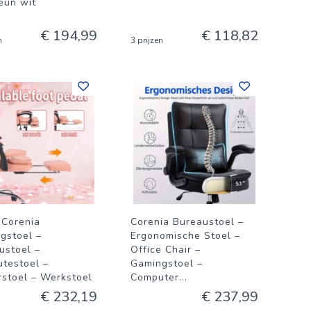
eun wit
€ 194,99
€ 118,82
n
3 prijzen
 Corenia
Corenia Bureaustoel –
gstoel –
Ergonomische Stoel –
ustoel –
Office Chair –
testoel –
Gamingstoel –
stoel – Werkstoel
Computer
...
€ 232,19
€ 237,99