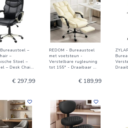
 Bureaustoel –
REDOM - Bureaustoel
ZYLAR
hair –
met voetsteun -
Burea
ische Stoel –
Verstelbare rugleuning
Verst
oel – Desk Chai
...
tot 155° - Draaibaar
...
Draai
€ 297,99
€ 189,99