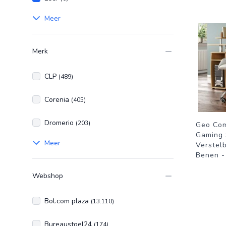
Meer
Merk
CLP
(489)
Corenia
(405)
Dromerio
(203)
Geo Com
Gaming 
Meer
Verstel
Benen - 
Webshop
Bol.com plaza
(13.110)
Bureaustoel24
(174)