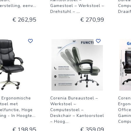
rstelling, eenv
...
Gamestoel – Werkstoel –
Compu
Drehstuhl –
...
Draai
€ 262,95
€ 270,99
 Ergonomische
Corenia Bureaustoel –
Coren
toel met
Werkstoel –
Ergon
lfunctie, Hoge
Computestoel –
Office
ing - In Hoogte
...
Deskchair – Kantoorstoel
Gamin
– Hoog
...
Compu
€ 198,95
€ 359,09