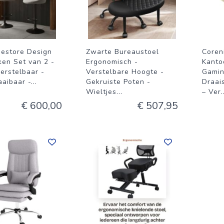
estore Design
Zwarte Bureaustoel
Coren
ken Set van 2 -
Ergonomisch -
Kanto
erstelbaar -
Verstelbare Hoogte -
Gamin
aaibaar -
...
Gekruiste Poten -
Draai
Wieltjes
...
– Ver
.
€ 600,00
€ 507,95