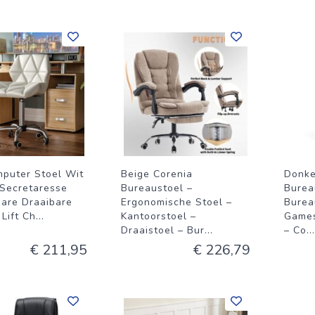
puter Stoel Wit
Beige Corenia
Donke
Secretaresse
Bureaustoel –
Burea
bare Draaibare
Ergonomische Stoel –
Burea
Lift Ch
...
Kantoorstoel –
Games
Draaistoel – Bur
...
– Co
...
€ 211,95
€ 226,79