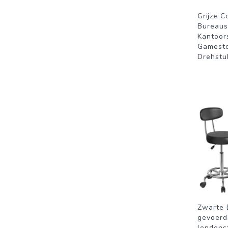
Grijze C
Bureaus
Kantoor
Gamesto
Drehstu
Zwarte 
gevoerd
lendens