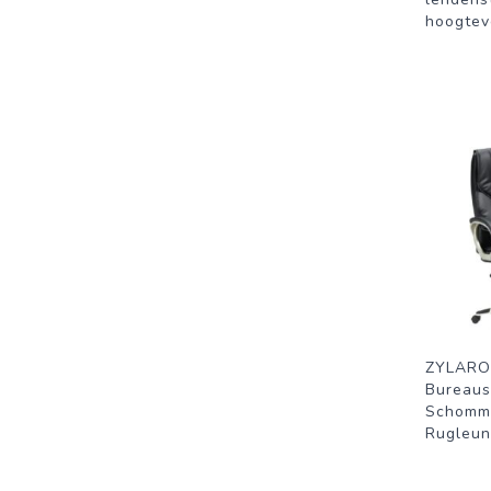
hoogteve
ZYLARO
Bureaus
Schomme
Rugleun