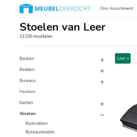
Logo Meubeloverzicht.nl
Ons Assortiment
Stoelen van Leer
13.335
resultaten
Product categorieën
Producten
Leer x
Banken
Bedden
Bureaus
Hockers
Kasten
Stoelen
Barkrukken
Bureaustoelen