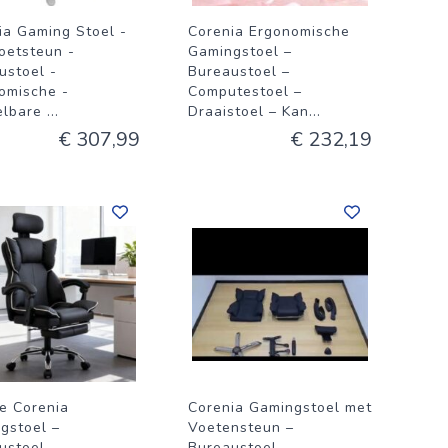
ia Gaming Stoel -
Corenia Ergonomische
oetsteun -
Gamingstoel –
ustoel -
Bureaustoel –
omische -
Computestoel –
elbare
...
Draaistoel – Kan
...
€ 307,99
€ 232,19
e Corenia
Corenia Gamingstoel met
gstoel –
Voetensteun –
ustoel –
Bureaustoel –