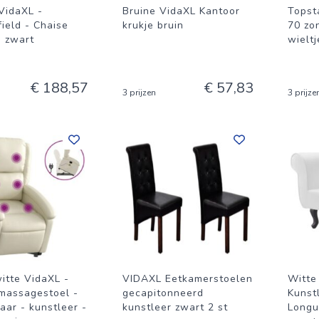
VidaXL -
Bruine VidaXL Kantoor
Topst
ield - Chaise
krukje bruin
70 zo
- zwart
wielt
€ 188,57
€ 57,83
3 prijzen
3 prijze
itte VidaXL -
VIDAXL Eetkamerstoelen
Witte
massagestoel -
gecapitonneerd
Kunst
aar - kunstleer -
kunstleer zwart 2 st
Longu