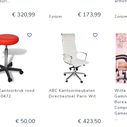
euri
...
armst
€ 320,99
€ 173,99
3 prijzen
2 prijze
Kantoorkruk rood
ABC Kantoormeubelen
Witte
40472
Directiestoel Paris Wit
Gamin
Burea
Compu
Gamer
...
€ 50,00
€ 423,50