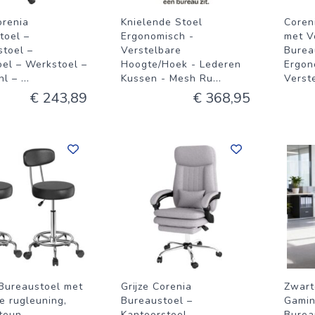
orenia
Knielende Stoel
Coren
toel –
Ergonomisch -
met V
stoel –
Verstelbare
Burea
el – Werkstoel –
Hoogte/Hoek - Lederen
Ergon
hl –
...
Kussen - Mesh Ru
...
Verst
€ 243,89
€ 368,95
Bureaustoel met
Grijze Corenia
Zwart
e rugleuning,
Bureaustoel –
Gamin
teun,
Kantoorstoel –
Burea