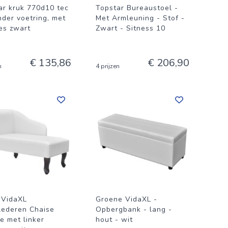
ar kruk 770d10 tec
Topstar Bureaustoel -
nder voetring, met
Met Armleuning - Stof -
jes zwart
Zwart - Sitness 10
€ 135,86
€ 206,90
n
4 prijzen
 VidaXL
Groene VidaXL -
lederen Chaise
Opbergbank - lang -
e met linker
hout - wit