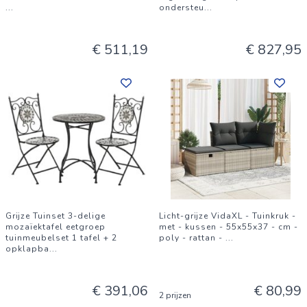
...
ondersteu
...
€ 511,19
€ 827,95
Grijze Tuinset 3-delige
Licht-grijze VidaXL - Tuinkruk -
mozaïektafel eetgroep
met - kussen - 55x55x37 - cm -
tuinmeubelset 1 tafel + 2
poly - rattan -
...
opklapba
...
€ 391,06
€ 80,99
2 prijzen