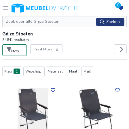
0
Logo Meubeloverzicht.nl
Open menu
Zoeken
Zoeken
Grijze Stoelen
84.841
resultaten
Reset filters
Filters
Producten
Kleur
1
Webshop
Materiaal
Maat
Merk