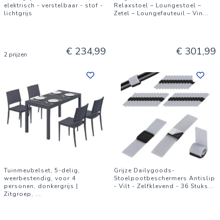
elektrisch - verstelbaar - stof -
Relaxstoel – Loungestoel –
lichtgrijs
Zetel – Loungefauteuil – Vin
...
€ 234,99
€ 301,99
2 prijzen
Tuinmeubelset, 5-delig,
Grijze Dailygoods-
weerbestendig, voor 4
Stoelpootbeschermers Antislip
personen, donkergrijs |
- Vilt - Zelfklevend - 36 Stuks
...
Zitgroep,
...