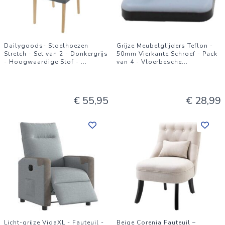
Dailygoods- Stoelhoezen
Grijze Meubelglijders Teflon -
Stretch - Set van 2 - Donkergrijs
50mm Vierkante Schroef - Pack
- Hoogwaardige Stof -
...
van 4 - Vloerbesche
...
€ 55,95
€ 28,99
Licht-grijze VidaXL - Fauteuil -
Beige Corenia Fauteuil –