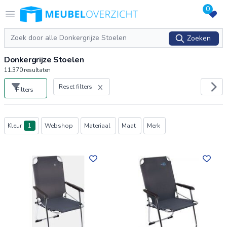
0
Logo Meubeloverzicht.nl
Open menu
Zoeken
Zoeken
Donkergrijze Stoelen
11.370
resultaten
Reset filters
Filters
Producten
Kleur
1
Webshop
Materiaal
Maat
Merk