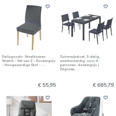
Dailygoods- Stoelhoezen
Tuinmeubelset, 5-delig,
Stretch - Set van 2 - Donkergrijs
weerbestendig, voor 4
- Hoogwaardige Stof -
...
personen, donkergrijs |
Zitgroep,
...
€ 55,95
€ 685,79