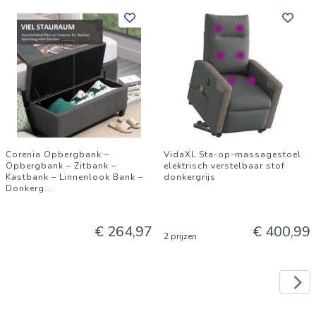
Corenia Opbergbank –
VidaXL Sta-op-massagestoel
Opbergbank – Zitbank –
elektrisch verstelbaar stof
Kastbank – Linnenlook Bank –
donkergrijs
Donkerg
...
€ 264,97
€ 400,99
2 prijzen