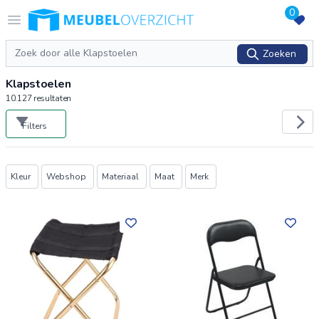
0
Logo Meubeloverzicht.nl
Open menu
Zoeken
Zoeken
Klapstoelen
10.127
resultaten
Filters
Producten
Kleur
Webshop
Materiaal
Maat
Merk