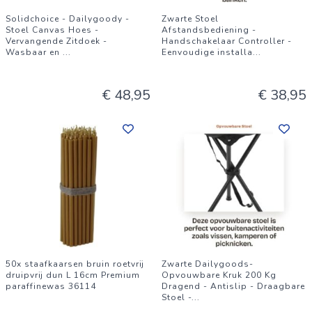
Solidchoice - Dailygoody -
Zwarte Stoel
Stoel Canvas Hoes -
Afstandsbediening -
Vervangende Zitdoek -
Handschakelaar Controller -
Wasbaar en
...
Eenvoudige installa
...
€ 48,95
€ 38,95
50x staafkaarsen bruin roetvrij
Zwarte Dailygoods-
druipvrij dun L 16cm Premium
Opvouwbare Kruk 200 Kg
paraffinewas 36114
Dragend - Antislip - Draagbare
Stoel -
...