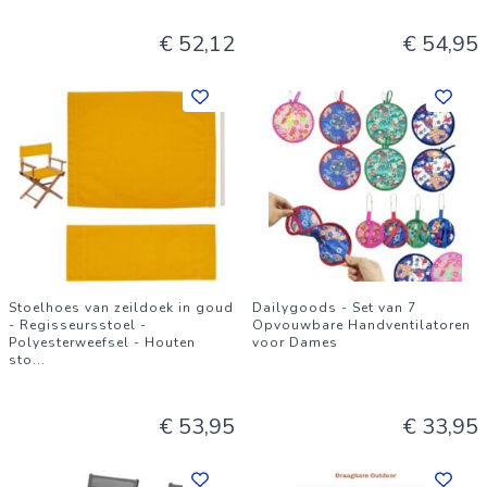
€ 52,12
€ 54,95
Stoelhoes van zeildoek in goud
Dailygoods - Set van 7
- Regisseursstoel -
Opvouwbare Handventilatoren
Polyesterweefsel - Houten
voor Dames
sto
...
€ 53,95
€ 33,95