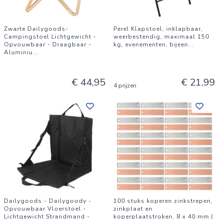
Zwarte Dailygoods-
Perel Klapstoel, inklapbaar,
Campingstoel Lichtgewicht -
weerbestendig, maximaal 150
Opvouwbaar - Draagbaar -
kg, evenementen, bijeen
...
Aluminiu
...
€ 44,95
€ 21,99
4 prijzen
Dailygoods - Dailygoody -
100 stuks koperen zinkstrepen,
Opvouwbaar Vloerstoel -
zinkplaat en
Lichtgewicht Strandmand -
koperplaatstroken, 8 x 40 mm |