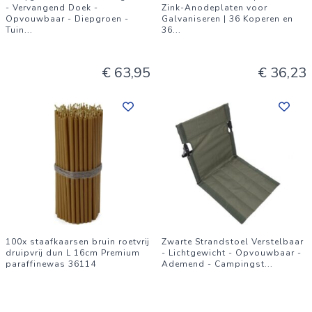
- Vervangend Doek -
Zink-Anodeplaten voor
Opvouwbaar - Diepgroen -
Galvaniseren | 36 Koperen en
Tuin
...
36
...
€ 63,95
€ 36,23
100x staafkaarsen bruin roetvrij
Zwarte Strandstoel Verstelbaar
druipvrij dun L 16cm Premium
- Lichtgewicht - Opvouwbaar -
paraffinewas 36114
Ademend - Campingst
...