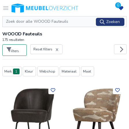
0
Logo Meubeloverzicht.nl
Open menu
Zoeken
Zoeken
WOOOD Fauteuils
175
resultaten
Reset filters
Filters
Producten
Merk
1
Kleur
Webshop
Materiaal
Maat