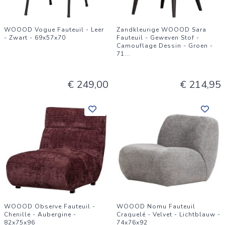
WOOOD Vogue Fauteuil - Leer
Zandkleurige WOOOD Sara
- Zwart - 69x57x70
Fauteuil - Geweven Stof -
Camouflage Dessin - Groen -
71
...
€ 249,00
€ 214,95
WOOOD Observe Fauteuil -
WOOOD Nomu Fauteuil
Chenille - Aubergine -
Craquelé - Velvet - Lichtblauw -
82x75x96
74x76x92