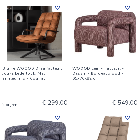
Bruine WOOOD Draaifauteuil
WOOOD Lenny Fauteuil -
Jouke Lederlook, Met
Dessin - Bordeauxrood -
armleuning - Cognac
65x76x82 cm
€ 299,00
€ 549,00
2 prijzen