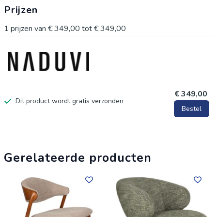
Prijzen
opdoen uit verschillende culturen en een eerbetoon brengen
aan vakmanschap, zowel vroeger als nu. Dutchbone levert
1
prijzen van
€ 349,00
tot
€ 349,00
werkelijk unieke interieurstukken gemaakt om een ​​moment
vast te leggen. Dutchbone, jouw keuze voor geïnspireerd
wonen!
€ 349,00
Dit product wordt gratis verzonden
Bestel
Gerelateerde producten