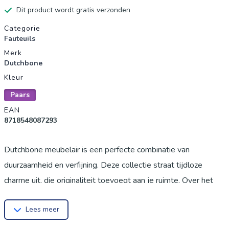
Dit product wordt gratis verzonden
Productgegevens
Categorie
Fauteuils
Merk
Dutchbone
Kleur
Paars
EAN
8718548087293
Dutchbone meubelair is een perfecte combinatie van
duurzaamheid en verfijning. Deze collectie straat tijdloze
charme uit, die originaliteit toevoegt aan je ruimte. Over het
merk: Dutchbone is een dynamisch label gericht op
Lees meer
ontwikkeling, import en groothandel van wereldwijd
geïnspireerde producten. Reizen naar andere landen, inspiratie