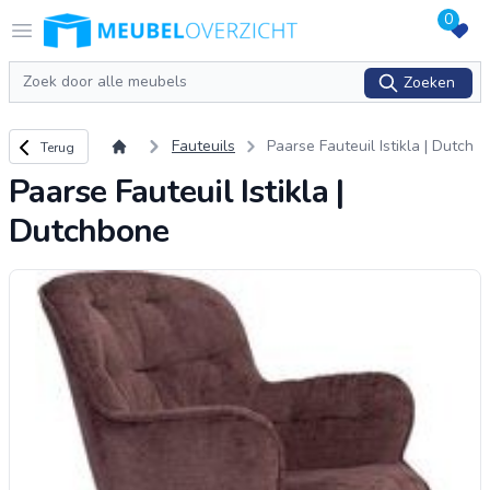
0
Logo Meubeloverzicht.nl
Open menu
Zoeken
Zoeken
Terug naar overzicht
Fauteuils
Paarse Fauteuil Istikla | Dutch
Terug
bone
Paarse Fauteuil Istikla |
Dutchbone