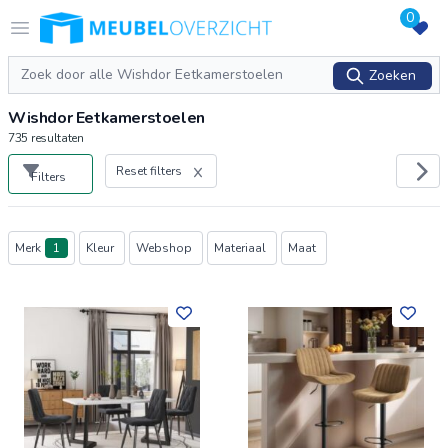
0
Logo Meubeloverzicht.nl
Open menu
Zoeken
Zoeken
Wishdor Eetkamerstoelen
735
resultaten
Reset filters
Filters
Producten
Merk
1
Kleur
Webshop
Materiaal
Maat