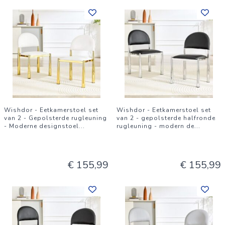
Wishdor - Eetkamerstoel set
Wishdor - Eetkamerstoel set
van 2 - Gepolsterde rugleuning
van 2 - gepolsterde halfronde
- Moderne designstoel
...
rugleuning - modern de
...
€ 155,99
€ 155,99