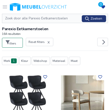
0
Logo Meubeloverzicht.nl
Open menu
Zoeken
Zoeken
Parexio Eetkamerstoelen
164
resultaten
Reset filters
Filters
Producten
Merk
1
Kleur
Webshop
Materiaal
Maat