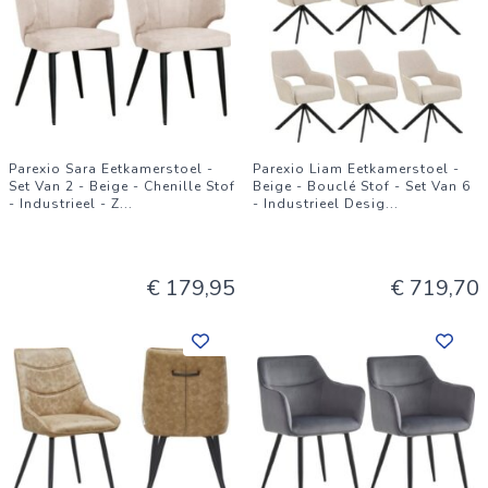
Parexio Sara Eetkamerstoel -
Parexio Liam Eetkamerstoel -
Set Van 2 - Beige - Chenille Stof
Beige - Bouclé Stof - Set Van 6
- Industrieel - Z
...
- Industrieel Desig
...
€ 179,95
€ 719,70