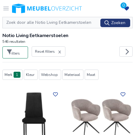
0
Logo Meubeloverzicht.nl
Open menu
Zoeken
Zoeken
Notio Living Eetkamerstoelen
546
resultaten
Reset filters
Filters
Producten
Merk
1
Kleur
Webshop
Materiaal
Maat