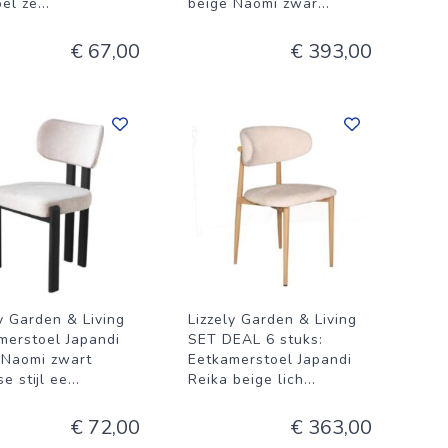
oel ze
...
beige Naomi zwar
...
€ 67,00
€ 393,00
ly Garden & Living
Lizzely Garden & Living
merstoel Japandi
SET DEAL 6 stuks:
 Naomi zwart
Eetkamerstoel Japandi
e stijl ee
...
Reika beige lich
...
€ 72,00
€ 363,00