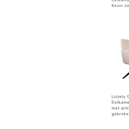
Kevin z
Lizzely 
Eetkame
met arm
gebroke