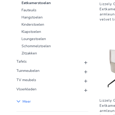
Eetkamerstoelen
Lizzely 
Eetkame
Fauteuils
armleun
Hangstoelen
velvet l
Kinderstoelen
Klapstoelen
Loungestoelen
Schommelstoelen
Zitzakken
Tafels
Tuinmeubelen
TV meubels
Vloerkleden
Lizzely 
Meer
Eetkame
armleun