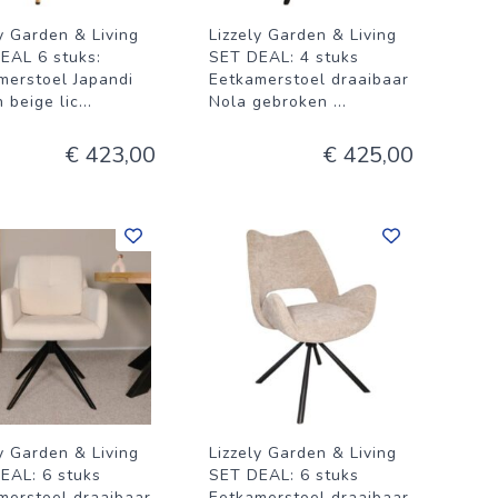
ly Garden & Living
Lizzely Garden & Living
EAL 6 stuks:
SET DEAL: 4 stuks
merstoel Japandi
Eetkamerstoel draaibaar
 beige lic
...
Nola gebroken
...
€ 423,00
€ 425,00
ly Garden & Living
Lizzely Garden & Living
EAL: 6 stuks
SET DEAL: 6 stuks
merstoel draaibaar
Eetkamerstoel draaibaar