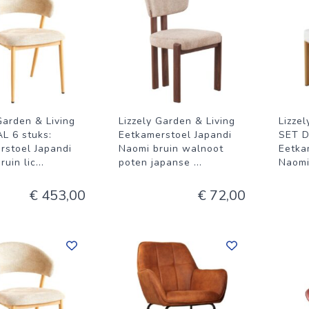
Garden & Living
Lizzely Garden & Living
Lizze
L 6 stuks:
Eetkamerstoel Japandi
SET D
rstoel Japandi
Naomi bruin walnoot
Eetka
ruin lic
...
poten japanse
...
Naomi
€ 453,00
€ 72,00