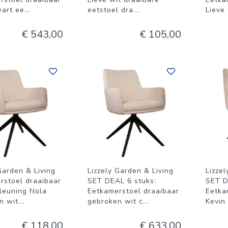
wart ee
...
eetstoel dra
...
Lieve
€ 543,00
€ 105,00
Garden & Living
Lizzely Garden & Living
Lizze
rstoel draaibaar
SET DEAL 6 stuks:
SET D
leuning Nola
Eetkamerstoel draaibaar
Eetka
n wit
...
gebroken wit c
...
Kevin
€ 118,00
€ 633,00