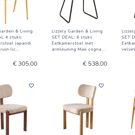
Garden & Living
Lizzely Garden & Living
Lizze
L 4 stuks:
SET DEAL: 6 stuks
SET D
rstoel Japandi
Eetkamerstoel met
Eetka
ruin lic
...
armleuning Mae cogna
...
velve
€ 305,00
€ 538,00