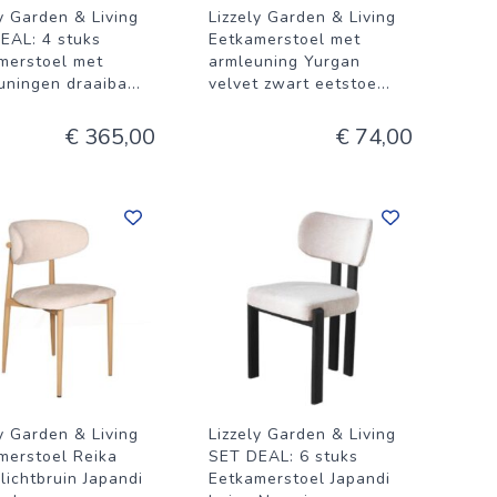
ly Garden & Living
Lizzely Garden & Living
EAL: 4 stuks
Eetkamerstoel met
merstoel met
armleuning Yurgan
uningen draaiba
...
velvet zwart eetstoe
...
€ 365,00
€ 74,00
ly Garden & Living
Lizzely Garden & Living
merstoel Reika
SET DEAL: 6 stuks
lichtbruin Japandi
Eetkamerstoel Japandi