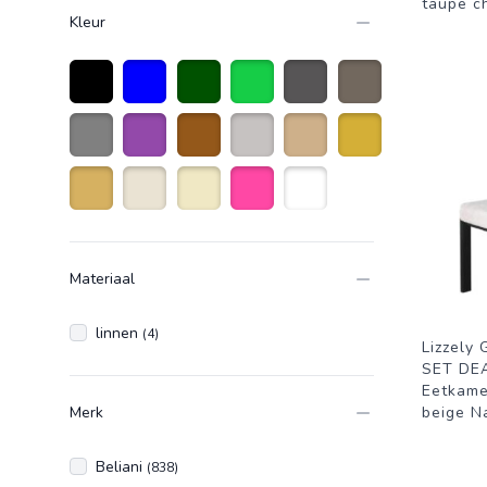
taupe c
Kleur
Zwart
Blauw
donkergroen
Groen
Antraciet grijs
taupe
Grijs
Paars
Bruin
Licht grijs
Zandkleurig
Goud
Goudkleurig
Gebroken Wit
Beige
Roze
Wit
Materiaal
linnen
(4)
Lizzely 
SET DEA
Eetkame
Merk
beige N
Beliani
(838)