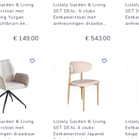
Garden & Living
Lizzely Garden & Living
Lizze
rstoel met
SET DEAL: 6 stuks
SET D
ing Yurgan
Eetkamerstoel met
Eetka
ichtbruin ee
...
armleuningen draaiba
...
armle
€ 149,00
€ 543,00
Garden & Living
Lizzely Garden & Living
Lizze
rstoel met
SET DEAL 4 stuks:
Eetka
ingen draaibaar
Eetkamerstoel Japandi
beige 