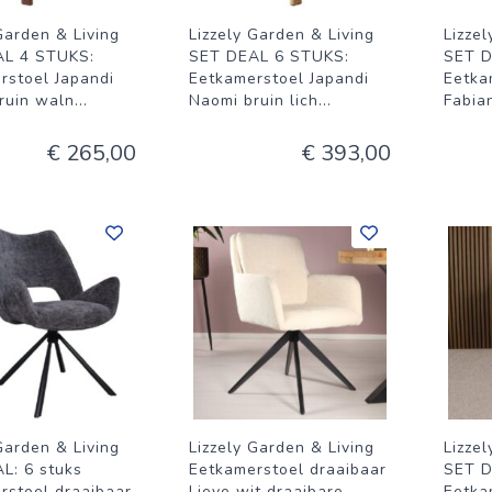
Garden & Living
Lizzely Garden & Living
Lizze
AL 4 STUKS:
SET DEAL 6 STUKS:
SET D
rstoel Japandi
Eetkamerstoel Japandi
Eetka
ruin waln
...
Naomi bruin lich
...
Fabian
€ 265,00
€ 393,00
Garden & Living
Lizzely Garden & Living
Lizze
L: 6 stuks
Eetkamerstoel draaibaar
SET D
rstoel draaibaar
Lieve wit draaibare
Eetka