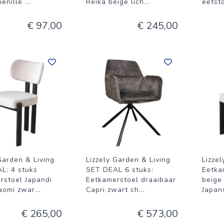
henille
...
Reika beige lich
...
eetst
€ 97,00
€ 245,00
Garden & Living
Lizzely Garden & Living
Lizze
L: 4 stuks
SET DEAL 6 stuks:
Eetka
rstoel Japandi
Eetkamerstoel draaibaar
beige
aomi zwar
...
Capri zwart ch
...
Japans
€ 265,00
€ 573,00