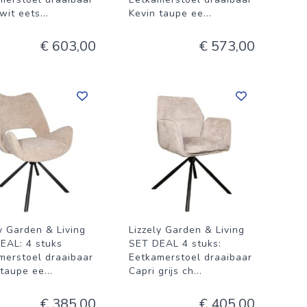
 wit eets
...
Kevin taupe ee
...
€ 603,00
€ 573,00
ly Garden & Living
Lizzely Garden & Living
EAL: 4 stuks
SET DEAL 4 stuks:
merstoel draaibaar
Eetkamerstoel draaibaar
 taupe ee
...
Capri grijs ch
...
€ 385,00
€ 405,00