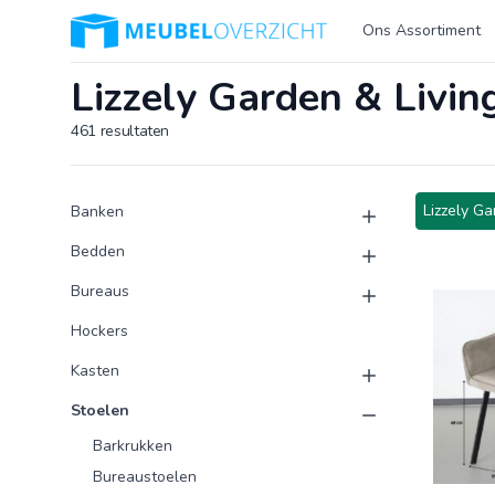
Logo Meubeloverzicht.nl
Ons Assortiment
Lizzely Garden & Livi
461
resultaten
Product categorieën
Producten
Lizzely Ga
Banken
Bedden
Bureaus
Hockers
Kasten
Stoelen
Barkrukken
Bureaustoelen