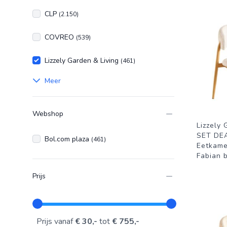
CLP
(2.150)
COVREO
(539)
Lizzely Garden & Living
(461)
Meer
Webshop
Lizzely 
SET DEA
Bol.com plaza
(461)
Eetkame
Fabian b
Prijs
Prijs vanaf
€ 30,-
tot
€ 755,-