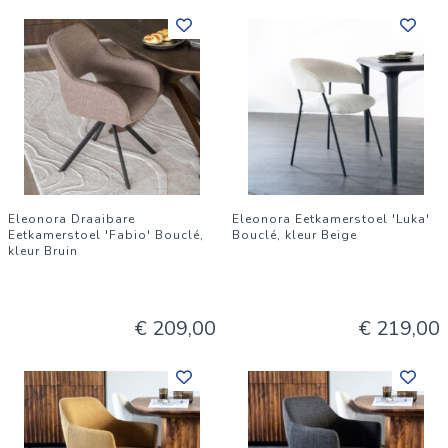
Eleonora Draaibare
Eleonora Eetkamerstoel 'Luka'
Eetkamerstoel 'Fabio' Bouclé,
Bouclé, kleur Beige
kleur Bruin
€ 209,00
€ 219,00