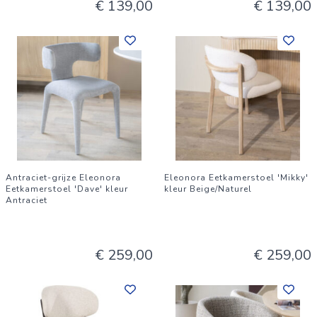
€ 139,00
€ 139,00
Antraciet-grijze Eleonora
Eleonora Eetkamerstoel 'Mikky'
Eetkamerstoel 'Dave' kleur
kleur Beige/Naturel
Antraciet
€ 259,00
€ 259,00