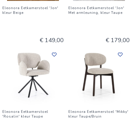
Eleonora Eetkamerstoel 'Jon'
Eleonora Eetkamerstoel 'Jon'
kleur Beige
Met armleuning, kleur Taupe
€ 149,00
€ 179,00
Eleonora Eetkamerstoel
Eleonora Eetkamerstoel 'Mikky'
'Rosalin' kleur Taupe
kleur Taupe/Bruin