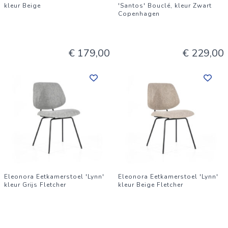
kleur Beige
'Santos' Bouclé, kleur Zwart
Copenhagen
€ 179,00
€ 229,00
Eleonora Eetkamerstoel 'Lynn'
Eleonora Eetkamerstoel 'Lynn'
kleur Grijs Fletcher
kleur Beige Fletcher