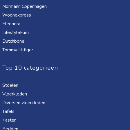
Normann Copenhagen
Woonexpress
Eleonora
LifestyleFurn
Dutchbone
Tommy Hilfiger
Top 10 categorieën
Stoelen
Vloerkleden
Diversen vloerkleden
Tafels
Kasten
Bedden