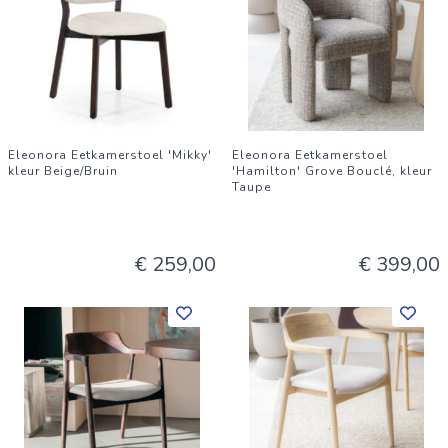
Eleonora Eetkamerstoel 'Mikky'
Eleonora Eetkamerstoel
kleur Beige/Bruin
'Hamilton' Grove Bouclé, kleur
Taupe
€ 259,00
€ 399,00