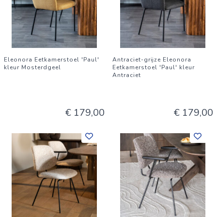
Eleonora Eetkamerstoel 'Paul'
Antraciet-grijze Eleonora
kleur Mosterdgeel
Eetkamerstoel 'Paul' kleur
Antraciet
€ 179,00
€ 179,00