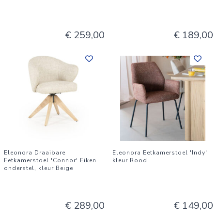
€ 259,00
€ 189,00
Eleonora Draaibare
Eleonora Eetkamerstoel 'Indy'
Eetkamerstoel 'Connor' Eiken
kleur Rood
onderstel, kleur Beige
€ 289,00
€ 149,00