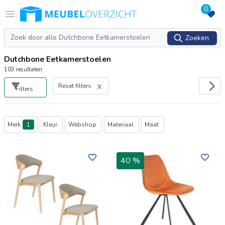
0
Logo Meubeloverzicht.nl
Open menu
Zoeken
Zoeken
Dutchbone Eetkamerstoelen
103
resultaten
Reset filters
Filters
Producten
Merk
1
Kleur
Webshop
Materiaal
Maat
40 %