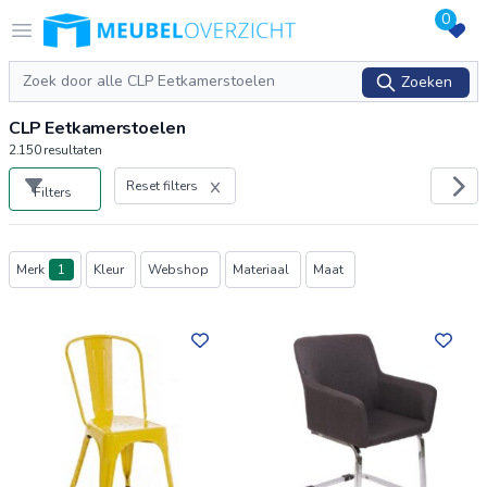
0
Logo Meubeloverzicht.nl
Open menu
Zoeken
Zoeken
CLP Eetkamerstoelen
2.150
resultaten
Reset filters
Filters
Producten
Merk
1
Kleur
Webshop
Materiaal
Maat