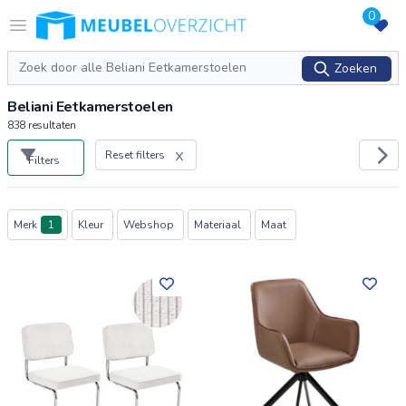
0
Logo Meubeloverzicht.nl
Open menu
Zoeken
Zoeken
Beliani Eetkamerstoelen
838
resultaten
Reset filters
Filters
Producten
Merk
1
Kleur
Webshop
Materiaal
Maat