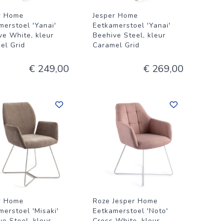
r Home
Jesper Home
merstoel 'Yanai'
Eetkamerstoel 'Yanai'
ve White, kleur
Beehive Steel, kleur
el Grid
Caramel Grid
€ 249,00
€ 269,00
r Home
Roze Jesper Home
merstoel 'Misaki'
Eetkamerstoel 'Noto'
ve Steel, kleur
Cross White, kleur