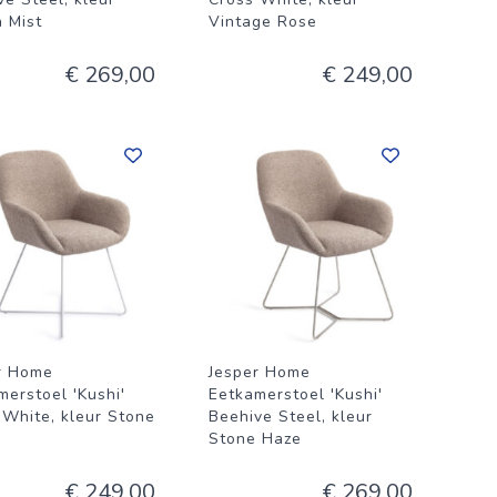
 Mist
Vintage Rose
€ 269,00
€ 249,00
r Home
Jesper Home
merstoel 'Kushi'
Eetkamerstoel 'Kushi'
 White, kleur Stone
Beehive Steel, kleur
Stone Haze
€ 249,00
€ 269,00