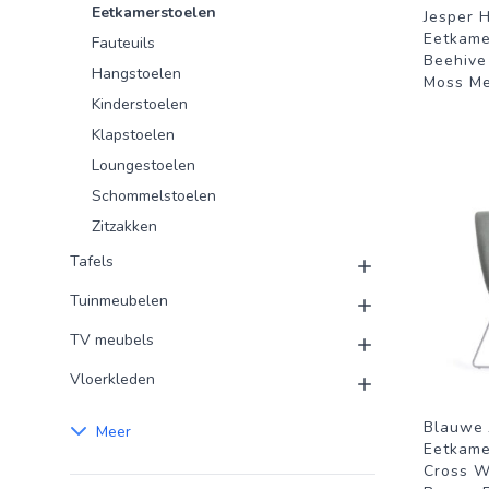
Eetkamerstoelen
Jesper 
Eetkamer
Fauteuils
Beehive 
Hangstoelen
Moss M
Kinderstoelen
Klapstoelen
Loungestoelen
Schommelstoelen
Zitzakken
Tafels
Tuinmeubelen
TV meubels
Vloerkleden
Blauwe 
Meer
Eetkamer
Cross W