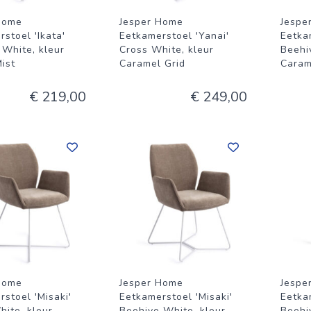
Home
Jesper Home
Jespe
stoel 'Ikata'
Eetkamerstoel 'Yanai'
Eetka
 White, kleur
Cross White, kleur
Beehi
ist
Caramel Grid
Caram
€ 219,00
€ 249,00
Home
Jesper Home
Jespe
stoel 'Misaki'
Eetkamerstoel 'Misaki'
Eetka
hite, kleur
Beehive White, kleur
Beehi