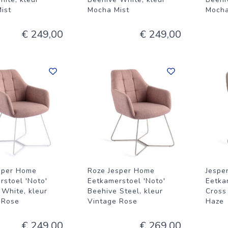
ist
Mocha Mist
Mocha
€ 249,00
€ 249,00
sper Home
Roze Jesper Home
Jespe
rstoel 'Noto'
Eetkamerstoel 'Noto'
Eetka
 White, kleur
Beehive Steel, kleur
Cross
 Rose
Vintage Rose
Haze
€ 249,00
€ 269,00