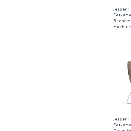
Jesper 
Eetkamer
Beehive
Mocha M
Jesper 
Eetkamer
Cross W