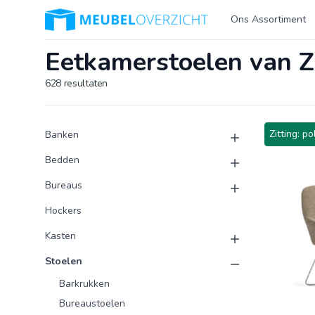
Logo Meubeloverzicht.nl
Ons Assortiment
Eetkamerstoelen van Zi
628
resultaten
Product categorieën
Producten
Zitting: po
Banken
Bedden
Bureaus
Hockers
Kasten
Stoelen
Barkrukken
Bureaustoelen