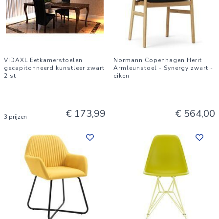
VIDAXL Eetkamerstoelen
Normann Copenhagen Herit
gecapitonneerd kunstleer zwart
Armleunstoel - Synergy zwart -
2 st
eiken
€ 173,99
€ 564,00
3 prijzen