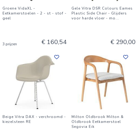
Groene VidaXL -
Gele Vitra DSR Colours Eames
Eetkamerstoelen - 2 - st - stof -
Plastic Side Chair - Glijders
geel
voor harde vloer - mo
...
€ 160,54
€ 290,00
3 prijzen
Beige Vitra DAX - verchroomd -
Milton Oldbrook Milton &
kiezelsteen RE
Oldbrook Eetkamerstoel
Segovia Eik