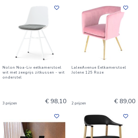
Nolon Noa-Liv eetkamerstoel
LaleeAvenue Eetkamerstoel
wit met zeegrijs zitkussen - wit
Jolene 125 Roze
onderstel
€ 98,10
€ 89,00
3 prijzen
2 prijzen