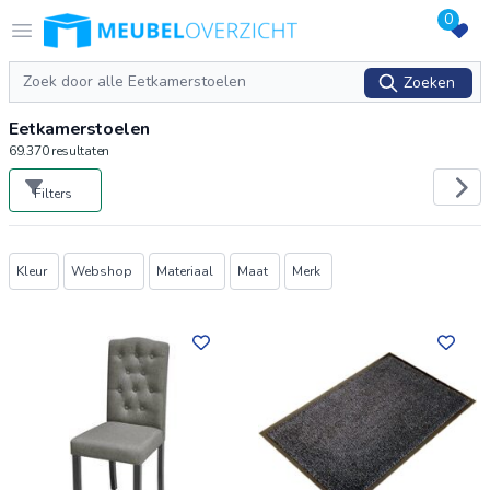
0
Logo Meubeloverzicht.nl
Open menu
Zoeken
Zoeken
Eetkamerstoelen
69.370
resultaten
Filters
Producten
Kleur
Webshop
Materiaal
Maat
Merk