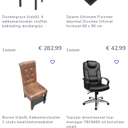
Donkergrijze VidaXL 4
Zwarte Ultimate Floortex
eetkamerstoelen stoffen
deurmat Doortex Ultimat
bekleding donkergrijs
formaat 60 x 90 cm
€ 282,99
€ 42,99
2 prijzen
2 prijzen
Bruine VidaXL Eetkamerstoelen
Topstar directiestoel top-
2 stuks kwaliteitsmeubelen
manager 7819d60 uit kunstleer
zwart