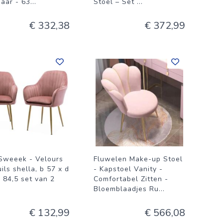
baar - 63
...
Stoel – Set
...
€ 332,38
€ 372,99
Sweeek - Velours
Fluwelen Make-up Stoel
ils shella, b 57 x d
- Kapstoel Vanity -
 84,5 set van 2
Comfortabel Zitten -
Bloemblaadjes Ru
...
€ 132,99
€ 566,08