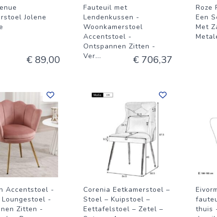
venue
Fauteuil met
Roze 
rstoel Jolene
Lendenkussen -
Een S
e
Woonkamerstoel
Met Z
Accentstoel -
Metal
Ontspannen Zitten -
Ver
...
€ 89,00
€ 706,37
n Accentstoel -
Corenia Eetkamerstoel –
Eivor
l Loungestoel -
Stoel – Kuipstoel –
faute
nen Zitten -
Eettafelstoel – Zetel –
thuis