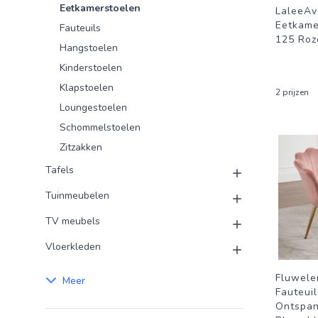
Eetkamerstoelen
LaleeA
Eetkame
Fauteuils
125 Roz
Hangstoelen
Kinderstoelen
Klapstoelen
2 prijzen
Loungestoelen
Schommelstoelen
Zitzakken
Tafels
Tuinmeubelen
TV meubels
Vloerkleden
Fluwele
Meer
Fauteui
Ontspan