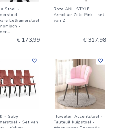
ia Stoel -
Roze ANLI STYLE
merstoel -
Armchair Zelo Pink - set
bare Eetkamerstoel
van 2
onomisch -
mer
...
€ 173,99
€ 317,98
® - Gaby
Fluwelen Accentstoel -
merstoel - Set van
Fauteuil Kuipstoel -
oze - Velvet
Woonkamer Decoratie -