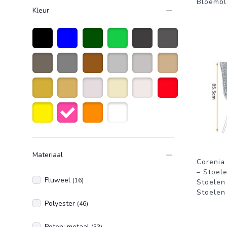
Bloembl
Kleur
Zwart
Blauw
donkergroen
Groen
Donkergrijs
Antraciet grijs
taupe
Grijs
Bruin
Zilver
Licht grijs
Zandkleurig
Goud
Goudkleurig
Creme wit
Beige
Naturelkleur
Rood
Geel
Roze
Oranje
Wit
Materiaal
Corenia
– Stoel
Fluweel
(16)
Stoelen
Stoelen
Polyester
(46)
Poten: metaal