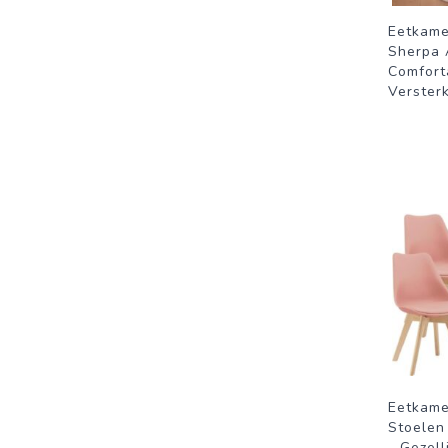
Eetkame
Sherpa 
Comforta
Versterk
Eetkame
Stoelen
- Gezell