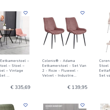
 Eetkamerstoel –
Colenis® - Adama
Coren
toel – Stoel –
Eetkamerstoel - Set Van
Stoel 
oel – Vintage
2 - Roze - Fluweel -
Eettaf
 Set
...
Velvet - Industrie
...
Set v
€ 335,69
€ 139,95