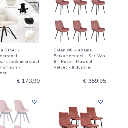
ia Stoel -
Colenis® - Adama
merstoel -
Eetkamerstoel - Set Van
bare Eetkamerstoel
6 - Roze - Fluweel -
onomisch -
Velvet - Industrie
...
mer
...
€ 173,99
€ 359,95