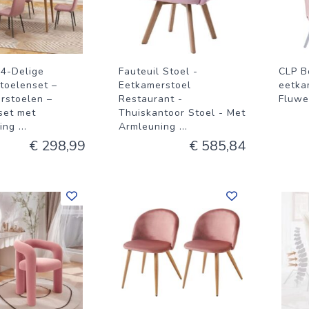
 4-Delige
Fauteuil Stoel -
CLP B
toelenset –
Eetkamerstoel
eetka
rstoelen –
Restaurant -
Fluwe
set met
Thuiskantoor Stoel - Met
ning
...
Armleuning
...
€ 298,99
€ 585,84