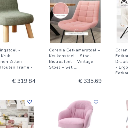
ingstoel -
Corenia Eetkamerstoel –
Coren
 Kruk -
Keukenstoel – Stoel –
Eetka
nen Zitten -
Bistrostoel – Vintage
Draai
 Houten Frame -
Stoel – Set
...
- Erg
Eetka
€ 319,84
€ 335,69