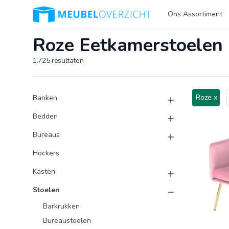
Logo Meubeloverzicht.nl
Ons Assortiment
Roze Eetkamerstoelen
1.725
resultaten
Product categorieën
Producten
Roze x
Banken
Bedden
Bureaus
Hockers
Kasten
Stoelen
Barkrukken
Bureaustoelen