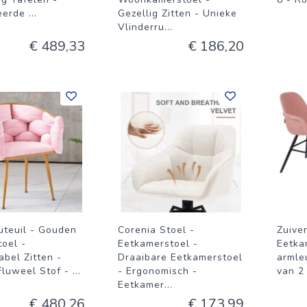
eerde
...
Gezellig Zitten - Unieke
Vlinderru
...
€ 489,33
€ 186,20
uteuil - Gouden
Corenia Stoel -
Zuiver
toel -
Eetkamerstoel -
Eetka
bel Zitten -
Draaibare Eetkamerstoel
armle
Fluweel Stof -
...
- Ergonomisch -
van 2
Eetkamer
...
€ 480,26
€ 173,99