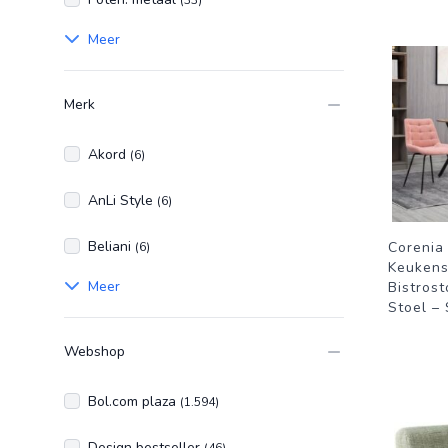
(33)
Meer
Merk
Akord
(6)
AnLi Style
(6)
Beliani
Corenia
(6)
Keukens
Meer
Bistrost
Stoel –
Webshop
Bol.com plaza
(1.594)
Design bestseller