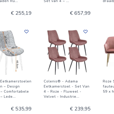
aden Ru
...
Set van 4 –
...
draai
€ 255,19
€ 657,99
 Eetkamerstoelen
Colenis® - Adama
Roze 
en – Design
Eetkamerstoel - Set Van
fauteu
 – Comfortabele
4 - Roze - Fluweel -
59 x h
 – Lede
...
Velvet - Industrie
...
€ 535,99
€ 239,95