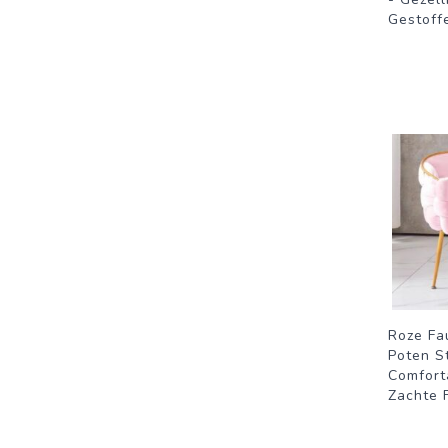
Gestoff
Roze Fa
Poten S
Comforta
Zachte 