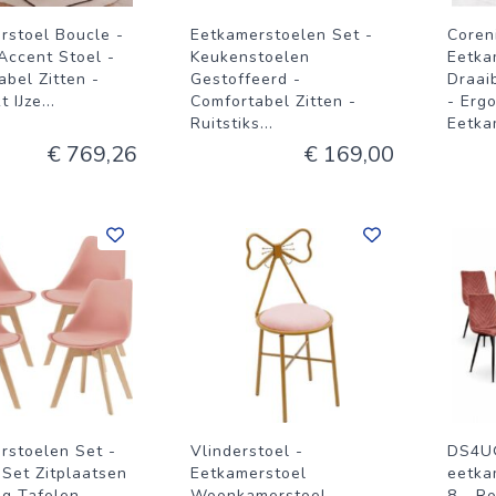
rstoel Boucle -
Eetkamerstoelen Set -
Coren
Accent Stoel -
Keukenstoelen
Eetka
bel Zitten -
Gestoffeerd -
Draai
t IJze
...
Comfortabel Zitten -
- Erg
Ruitstiks
...
Eetka
€ 769,26
€ 169,00
rstoelen Set -
Vlinderstoel -
DS4U
 Set Zitplaatsen
Eetkamerstoel
eetka
ig Tafelen -
Woonkamerstoel -
8 - R