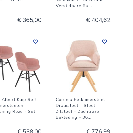
Verstelbare Ru
...
€ 365,00
€ 404,62
 Albert Kuip Soft
Corenia Eetkamerstoel –
merstoelen
Draaistoel – Stoel –
uning Roze - Set
Zitstoel – Zachtroze
Bekleding – 36
...
€ 538,00
€ 776,99