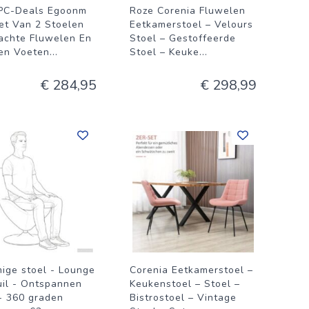
PC-Deals Egoonm
Roze Corenia Fluwelen
et Van 2 Stoelen
Eetkamerstoel – Velours
achte Fluwelen En
Stoel – Gestoffeerde
en Voeten
...
Stoel – Keuke
...
€ 284,95
€ 298,99
mige stoel - Lounge
Corenia Eetkamerstoel –
uil - Ontspannen
Keukenstoel – Stoel –
 - 360 graden
Bistrostoel – Vintage