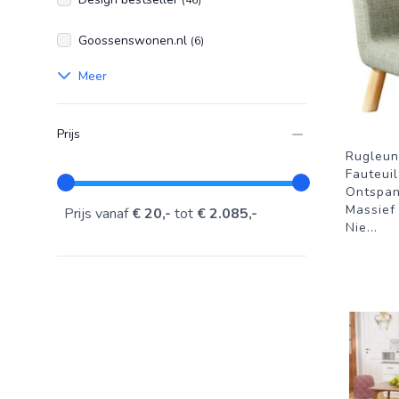
(46)
Goossenswonen.nl
(6)
Meer
Prijs
Rugleun
Fauteuil
Ontspan
Massief
Prijs vanaf
€ 20,-
tot
€ 2.085,-
Nie
...