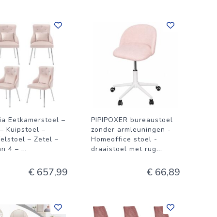
ia Eetkamerstoel –
PIPIPOXER bureaustoel
– Kuipstoel –
zonder armleuningen -
elstoel – Zetel –
Homeoffice stoel -
an 4 –
...
draaistoel met rug
...
€ 657,99
€ 66,89