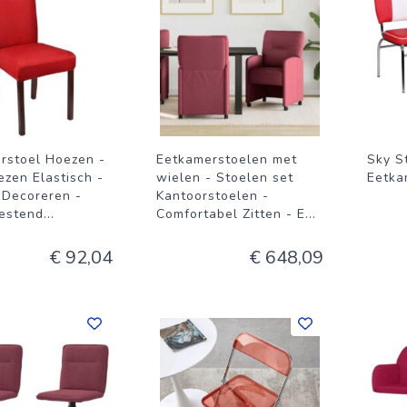
rstoel Hoezen -
Eetkamerstoelen met
Sky S
ezen Elastisch -
wielen - Stoelen set
Eetka
 Decoreren -
Kantoorstoelen -
estend
...
Comfortabel Zitten - E
...
€ 92,04
€ 648,09