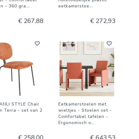
en - 360 gra
...
eetkamerstoe
...
€ 267,88
€ 272,93
ANLI STYLE Chair
Eetkamerstoelen met
n Terra - set van 2
wieltjes - Stoelen set -
Comfortabel tafelen -
Ergonomisch o
...
€ 258,00
€ 643,53