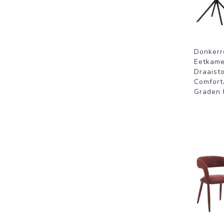
Donkerr
Eetkame
Draaist
Comfort
Graden 