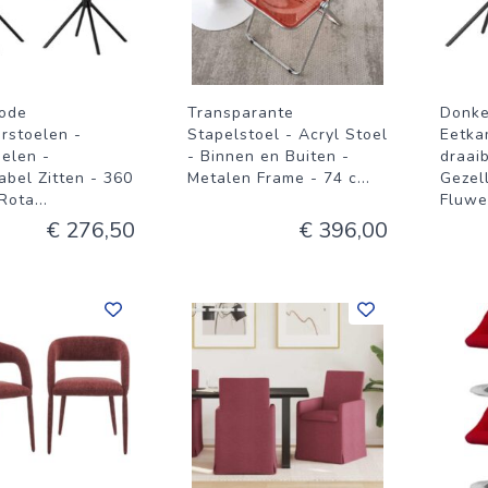
ode
Transparante
Donke
rstoelen -
Stapelstoel - Acryl Stoel
Eetka
oelen -
- Binnen en Buiten -
draai
abel Zitten - 360
Metalen Frame - 74 c
...
Gezell
Rota
...
Fluwe
€ 276,50
€ 396,00