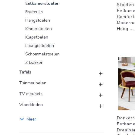
Eetkamerstoelen
Stoelen
Eetkame
Fauteuils
Comforta
Hangstoelen
Moderne 
Kinderstoelen
Hoog
...
Klapstoelen
Loungestoelen
Schommelstoelen
Zitzakken
Tafels
Tuinmeubelen
TV meubels
Vloerkleden
Donkerr
Meer
Eetkame
Draaiba