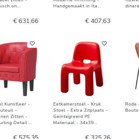
isch on
...
Handgemaakt in Ita
...
diner
€ 631,66
€ 407,63
l Kunstleer -
Eetkamerstoel - Kruk
Rode 
uteuil -
Stoel - Extra Zitplaats -
Bouto
nen Zitten -
Geïntegreerd PE
uiting Detail
...
Materiaal - 34x39
...
€ 575,35
€ 325,26