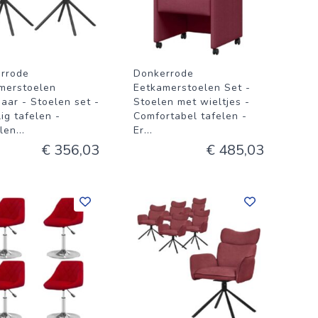
rrode
Donkerrode
merstoelen
Eetkamerstoelen Set -
baar - Stoelen set -
Stoelen met wieltjes -
ig tafelen -
Comfortabel tafelen -
len
...
Er
...
€ 356,03
€ 485,03