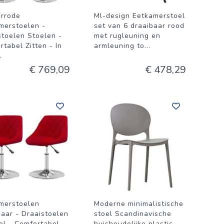
rrode
Ml-design Eetkamerstoel
merstoelen -
set van 6 draaibaar rood
stoelen Stoelen -
met rugleuning en
tabel Zitten - In
armleuning to
...
.
€ 769,09
€ 478,29
merstoelen
Moderne minimalistische
baar - Draaistoelen
stoel Scandinavische
el - Comfortabel
huishoudelijke plastic