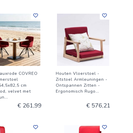
eauxrode COVREO
Houten Vloerstoel -
merstoel
Zitstoel Armleuningen -
54,5x82,5 cm
Ontspannen Zitten -
ood, velvet met
Ergonomisch Rugo
...
un
...
€ 261,99
€ 576,21