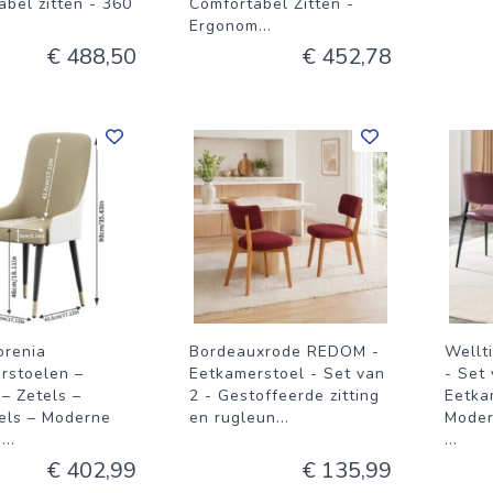
bel zitten - 360
Comfortabel Zitten -
Ergonom
...
€ 488,50
€ 452,78
orenia
Bordeauxrode REDOM -
Wellt
rstoelen –
Eetkamerstoel - Set van
- Set 
– Zetels –
2 - Gestoffeerde zitting
Eetka
els – Moderne
en rugleun
...
Moder
n
...
...
€ 402,99
€ 135,99