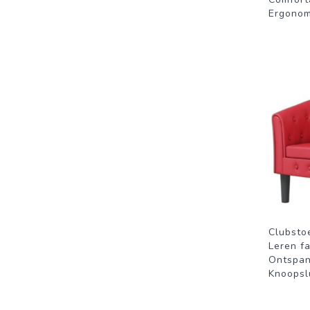
Ergonom
Clubstoe
Leren fa
Ontspan
Knoopsl