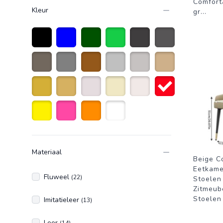
Comforta
Kleur
gr
...
Zwart
Blauw
donkergroen
Groen
Donkergrijs
Antraciet grijs
taupe
Grijs
Bruin
Zilver
Licht grijs
Zandkleurig
Goud
Goudkleurig
Creme wit
Beige
Naturelkleur
Rood
Geel
Roze
Oranje
Wit
Materiaal
Beige C
Eetkame
Fluweel
(22)
Stoelen 
Zitmeub
Stoele
Imitatieleer
(13)
Leer