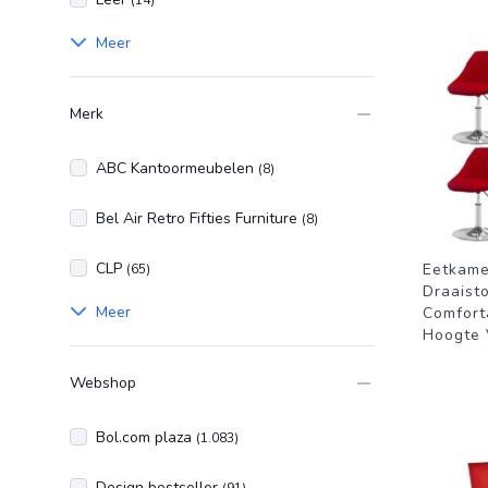
(14)
Meer
Merk
ABC Kantoormeubelen
(8)
Bel Air Retro Fifties Furniture
(8)
CLP
Eetkame
(65)
Draaist
Meer
Comforta
Hoogte 
Webshop
Bol.com plaza
(1.083)
Design bestseller