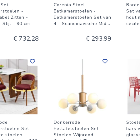
 Set -
Corenia Stoel -
Borde
rstoelen -
Eetkamerstoelen -
Set v
bel Zitten -
Eetkamerstoelen Set van
hout 
Stijl - 90 cm
4 - Scandinavische Mid
...
cecile
€ 732,28
€ 293,99
ode
Donkerrode
Stoel
rstoelen Set -
Eettafelstoelen Set -
hars 
re stoelen -
Stoelen Wijnrood -
glasve