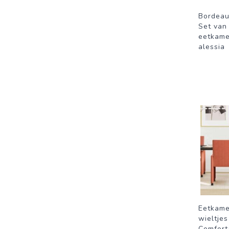
Bordeau
Set van 
eetkame
alessia
Eetkame
wieltjes
Comforta