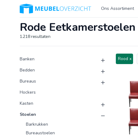
Logo Meubeloverzicht.nl
Ons Assortiment
Rode Eetkamerstoelen
1.218
resultaten
Product categorieën
Producten
Rood x
Banken
Bedden
Bureaus
Hockers
Kasten
Stoelen
Barkrukken
Bureaustoelen