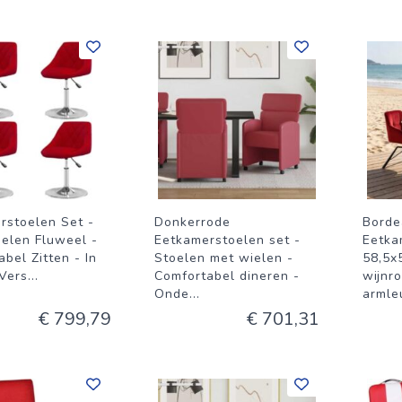
rstoelen Set -
Donkerrode
Bord
oelen Fluweel -
Eetkamerstoelen set -
Eetka
bel Zitten - In
Stoelen met wielen -
58,5x
Vers
...
Comfortabel dineren -
wijnr
Onde
...
armle
€ 799,79
€ 701,31