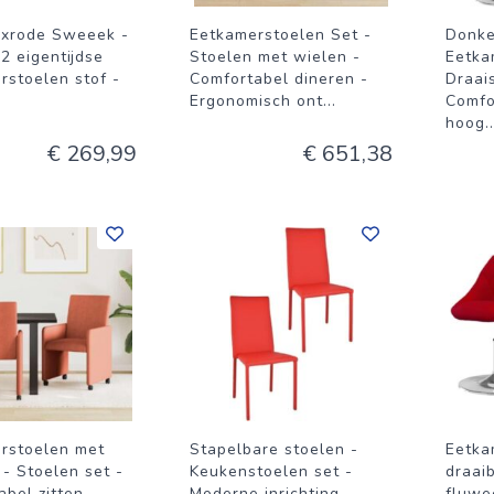
xrode Sweeek -
Eetkamerstoelen Set -
Donke
2 eigentijdse
Stoelen met wielen -
Eetka
rstoelen stof -
Comfortabel dineren -
Draai
Ergonomisch ont
...
Comfor
hoog
..
€ 269,99
€ 651,38
rstoelen met
Stapelbare stoelen -
Eetka
 - Stoelen set -
Keukenstoelen set -
draai
bel zitten -
Moderne inrichting -
fluwe