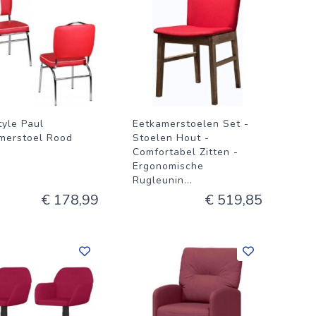
tyle Paul
Eetkamerstoelen Set -
merstoel Rood
Stoelen Hout -
Comfortabel Zitten -
Ergonomische
Rugleunin
...
€ 178,99
€ 519,85