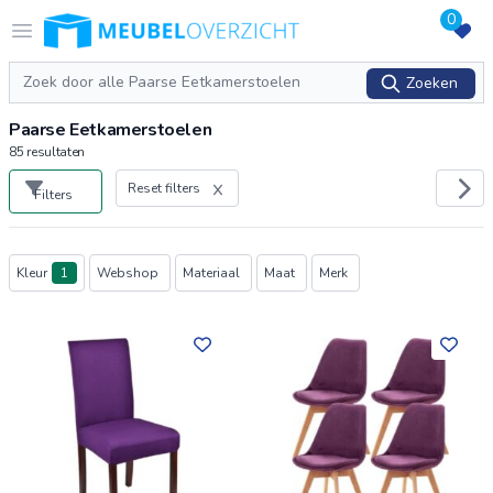
0
Logo Meubeloverzicht.nl
Open menu
Zoeken
Zoeken
Paarse Eetkamerstoelen
85
resultaten
Reset filters
Filters
Producten
Kleur
1
Webshop
Materiaal
Maat
Merk