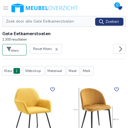
0
Logo Meubeloverzicht.nl
Open menu
Zoeken
Zoeken
Gele Eetkamerstoelen
1.300
resultaten
Reset filters
Filters
Producten
Kleur
1
Webshop
Materiaal
Maat
Merk