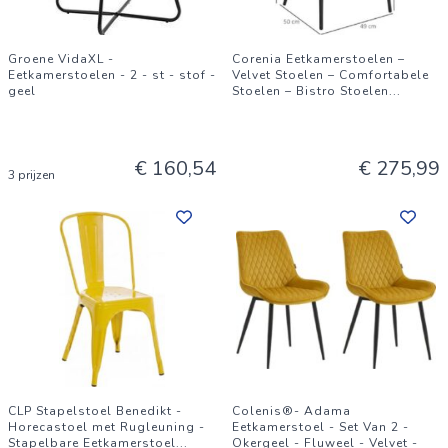
Groene VidaXL -
Corenia Eetkamerstoelen –
Eetkamerstoelen - 2 - st - stof -
Velvet Stoelen – Comfortabele
geel
Stoelen – Bistro Stoelen
...
€ 160,54
€ 275,99
3 prijzen
CLP Stapelstoel Benedikt -
Colenis®- Adama
Horecastoel met Rugleuning -
Eetkamerstoel - Set Van 2 -
Stapelbare Eetkamerstoel
...
Okergeel - Fluweel - Velvet -