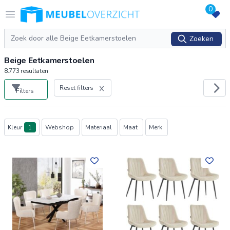
0
Logo Meubeloverzicht.nl
Open menu
Zoeken
Zoeken
Beige Eetkamerstoelen
8.773
resultaten
Reset filters
Filters
Producten
Kleur
1
Webshop
Materiaal
Maat
Merk