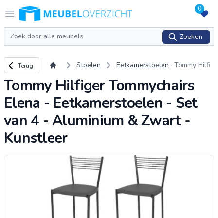
0
Logo Meubeloverzicht.nl
Open menu
Zoeken
Zoeken
Terug naar overzicht
Stoelen
Eetkamerstoelen
Tommy Hilfi
Terug
ger Tommyc
Tommy Hilfiger Tommychairs
hairs Elena -
Eetkamersto
Elena - Eetkamerstoelen - Set
elen - Set v
an 4 - Alumi
van 4 - Aluminium & Zwart -
nium & Zwar
Kunstleer
t - Kunstleer