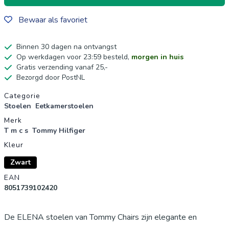
Bewaar als favoriet
Binnen 30 dagen na ontvangst
Op werkdagen voor 23:59 besteld,
morgen in huis
Gratis verzending vanaf 25,-
Bezorgd door PostNL
Productgegevens
Categorie
Stoelen
Eetkamerstoelen
Merk
T m c s
Tommy Hilfiger
Kleur
Zwart
EAN
8051739102420
De ELENA stoelen van Tommy Chairs zijn elegante en