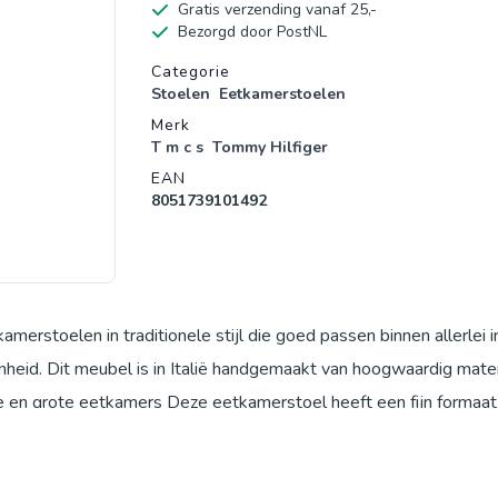
Gratis verzending vanaf 25,-
Bezorgd door PostNL
Productgegevens
Categorie
Stoelen
Eetkamerstoelen
Merk
T m c s
Tommy Hilfiger
EAN
8051739101492
rstoelen in traditionele stijl die goed passen binnen allerlei in
nheid. Dit meubel is in Italië handgemaakt van hoogwaardig mater
ine en grote eetkamers Deze eetkamerstoel heeft een fijn formaat
en is hij ook perfect voor de wat kleinere eetkamers en -tafels.
cm breed x 96 cm hoog. Het gaat om een handgemaakt product, d