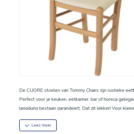
De CUORE stoelen van Tommy Chairs zijn rustieke eetkame
Perfect voor je keuken, eetkamer, bar of horeca gelege
langdurig bestaan garandeert. Dat zit lekker! Voor kle
armleuningen. Daardoor neemt de stoel weinig ruimte in 
Lees meer
Afmetingen: De afmetingen van deze stoel zijn: 44.5 