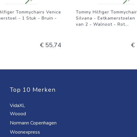
ilfiger Tommychairs Venice
Tommy Hilfiger Tommychair
erstoel - 1 Stuk - Bruin -
Silvana - Eetkamerstoelen 
van 2 - Walnoot - Rot
...
€ 55,74
€
Top 10 Merken
VidaXL
Woood
Normann Copenhagen
Woonexpress