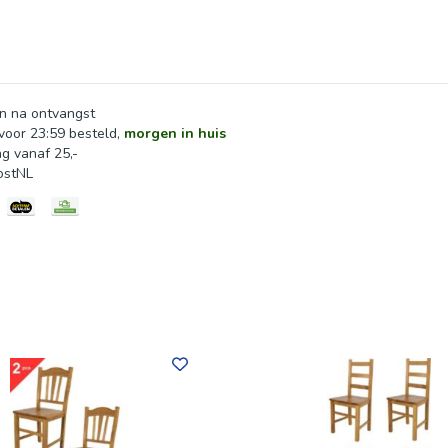
s: ✔ De stoel heeft een maximaal draagvermogen van 120 kg, waa
n na ontvangst
oor 23:59 besteld,
morgen in huis
ng vanaf 25,-
ostNL
me producten. We hebben oog voor het milieu bij het selectere
r de feedback, want we willen dat de klant krijgt wat hij verwach
ade in Italy vakmanschap te beschermen.