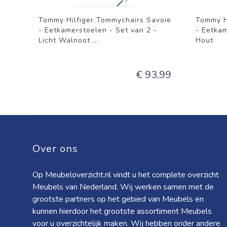
Tommy Hilfiger Tommychairs Savoie
Tommy H
- Eetkamerstoelen - Set van 2 -
- Eetkam
Licht Walnoot
...
Hout
€ 93,99
Over ons
Op Meubeloverzicht.nl vindt u het complete overzicht
Meubels van Nederland. Wij werken samen met de
grootste partners op het gebied van Meubels en
kunnen hierdoor het grootste assortiment Meubels
voor u overzichtelijk maken. Wij hebben onder andere