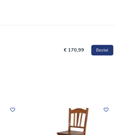
rbij het
€ 170,99
Bestel
n van
t.