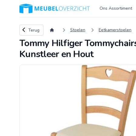
Logo Meubeloverzicht.nl
Ons Assortiment
Terug naar overzicht
Stoelen
Eetkamerstoelen
Terug
Tommy Hilfiger Tommychairs 
Kunstleer en Hout