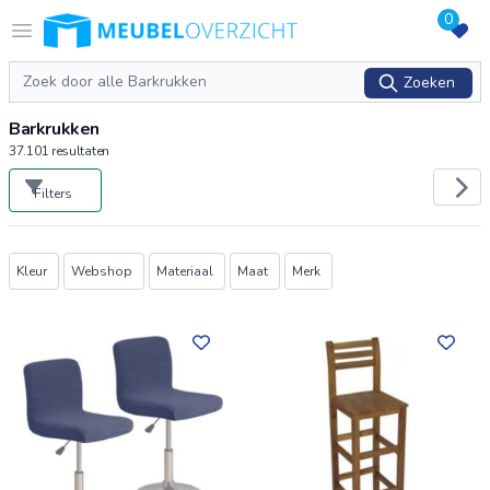
0
Logo Meubeloverzicht.nl
Open menu
Zoeken
Zoeken
Barkrukken
37.101
resultaten
Filters
Producten
Kleur
Webshop
Materiaal
Maat
Merk