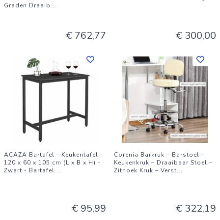
Graden Draaib
...
€ 762,77
€ 300,00
ACAZA Bartafel - Keukentafel -
Corenia Barkruk – Barstoel –
120 x 60 x 105 cm (L x B x H) -
Keukenkruk – Draaibaar Stoel –
Zwart - Bartafel
...
Zithoek Kruk – Verst
...
€ 95,99
€ 322,19