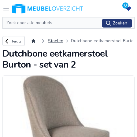
0
Logo Meubeloverzicht.nl
Open menu
Zoeken
Zoeken
Terug naar overzicht
Stoelen
Dutchbone eetkamerstoel Burto
Terug
n - set van 2
Dutchbone eetkamerstoel
Burton - set van 2