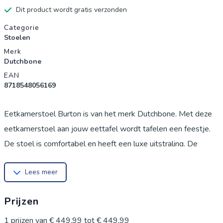
Dit product wordt gratis verzonden
Productgegevens
Categorie
Stoelen
Merk
Dutchbone
EAN
8718548056169
Eetkamerstoel Burton is van het merk Dutchbone. Met deze
eetkamerstoel aan jouw eettafel wordt tafelen een feestje.
De stoel is comfortabel en heeft een luxe uitstraling. De
eetkamerstoel is bekleed met 100% polyester.
Lees meer
Eetkamerstoel Burton is vergrijkbaar in verschillende kleuren.
Afmetingen eetkamerstoel BurtonTotale afmetingen (lxbxh):
Prijzen
63x53x93 cmZithoogte: 48 cmZitbreedte: 53 cmZitdiepte:
45 cmMaximaal draagbaar gewicht: 150 kg
1
prijzen van
€ 449,99
tot
€ 449,99