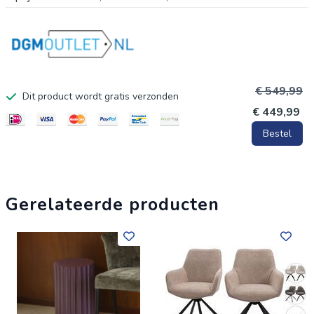
specificatiessamenstelling 100% polyesterzitdiepte (cm)
45zithoogte (cm) 48zitbreedte (cm) 53hoogte armleuning
(cm) N.v.t.kleur Taupeserie Burtonmerk Dutchbonegarantie 1
jaar garantiehoogte (cm) 93breedte (cm) 53max. belastbaar
€ 549,99
Dit product wordt gratis verzonden
gewicht (kg) 150ean 8718548056169artikelnummer 16-
€ 449,99
673-154
Bestel
Gerelateerde producten