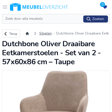
0
Logo Meubeloverzicht.nl
Open menu
Zoeken
Zoeken
Terug naar overzicht
Stoelen
Dutchbone Oliver Draaibare Eetk
Terug
amerstoelen - Set van 2 - 57x60x
Dutchbone Oliver Draaibare
86 cm – Taupe
Eetkamerstoelen - Set van 2 -
57x60x86 cm – Taupe