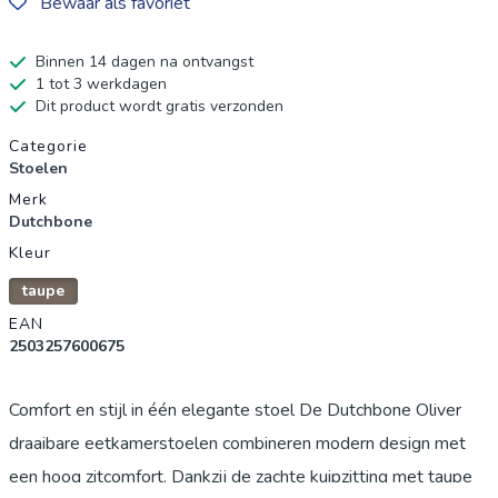
Bewaar als favoriet
Binnen 14 dagen na ontvangst
1 tot 3 werkdagen
Dit product wordt gratis verzonden
Productgegevens
Categorie
Stoelen
Merk
Dutchbone
Kleur
taupe
EAN
2503257600675
Comfort en stijl in één elegante stoel De Dutchbone Oliver
draaibare eetkamerstoelen combineren modern design met
een hoog zitcomfort. Dankzij de zachte kuipzitting met taupe