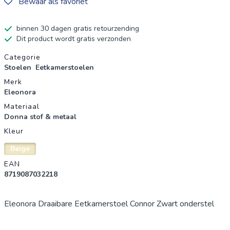
Bewaar als favoriet
binnen 30 dagen gratis retourzending
Dit product wordt gratis verzonden
Productgegevens
Categorie
Stoelen
Eetkamerstoelen
Merk
Eleonora
Materiaal
Donna stof & metaal
Kleur
Beige
EAN
8719087032218
Eleonora Draaibare Eetkamerstoel Connor Zwart onderstel