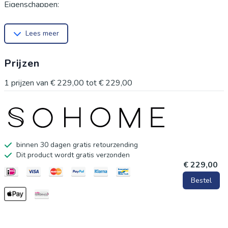
Eigenschappen:
Merk: Eleonora
Lees meer
Materiaal: Donna stof & metaal
Overige info: 180° draaibaar
Prijzen
Breedte: 61.5 cm
Hoogte: 81.5 cm
1
prijzen van
€ 229,00
tot
€ 229,00
Diepte: 60 cm
Hoogte armleuning: 23 cm
Zithoogte: 50.5 cm
Zitdiepte: 45 cm
binnen 30 dagen gratis retourzending
Dit product wordt gratis verzonden
Maximum belastbaar gewicht: 120
€ 229,00
Gewicht: 10.2
Bestel