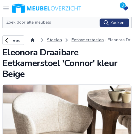
0
Logo Meubeloverzicht.nl
Open menu
Zoeken
Zoeken
Terug naar overzicht
Stoelen
Eetkamerstoelen
Eleonora Dr
Terug
aaibare Eet
Eleonora Draaibare
kamerstoel
'Connor' kle
Eetkamerstoel 'Connor' kleur
ur Beige
Beige