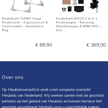
Kinderkraft YUMMY Hoge
Kinderkraft MOOV 2 4-in-1
Kinderstoel – Ergonomisch &
Kinderwagen – Reiswieg,
Comfortabel – Verstelbare
Wandelwagen & MINK PRO i-
Rug
...
Size
...
€ 89,90
€ 369,00
Over ons
Op Meubeloverzicht.nl vindt u het complete overzicht
Meubels van Nederland. Wij werken samen met de grootste
partners op het gebied van Meubels en kunnen hierdoor het
grootste assortiment Meubels voor u overzichtelijk maken.