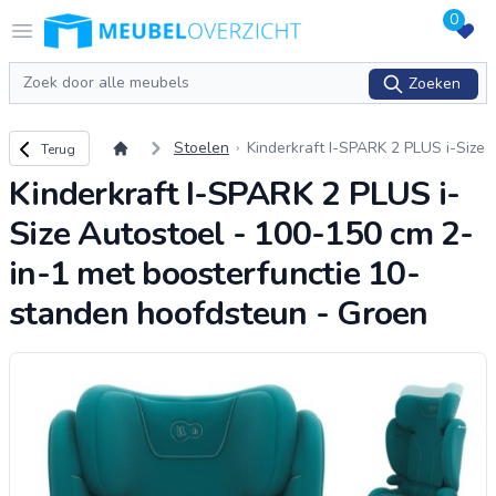
0
Logo Meubeloverzicht.nl
Open menu
Zoeken
Zoeken
Terug naar overzicht
Stoelen
Kinderkraft I-SPARK 2 PLUS i-Size
Terug
Autostoel - 100-150 cm 2-in-1 m
Kinderkraft I-SPARK 2 PLUS i-
et boosterfunctie 10-standen hoo
fds
...
Size Autostoel - 100-150 cm 2-
in-1 met boosterfunctie 10-
standen hoofdsteun - Groen