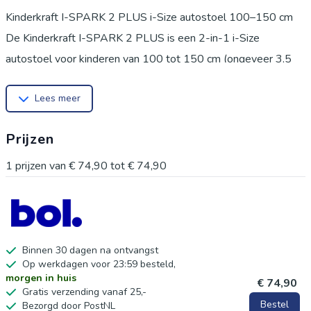
Kinderkraft I-SPARK 2 PLUS i-Size autostoel 100–150 cm
De Kinderkraft I-SPARK 2 PLUS is een 2-in-1 i-Size
autostoel voor kinderen van 100 tot 150 cm (ongeveer 3,5
tot 12 jaar). Deze autostoel groeit mee met je kind en kan in
Lees meer
een latere fase ook als booster worden gebruikt. Daardoor is
het een praktische keuze voor jarenlang veilig en comfortabel
Prijzen
reizen, zowel tijdens korte ritten als langere gezinsuitstapjes.
Dankzij de naleving van de i-Size R129-norm biedt de I-
1
prijzen van
€ 74,90
tot
€ 74,90
SPARK 2 PLUS betrouwbare bescherming voor oudere
kinderen. De stoel is uitgerust met het H-GUARD-systeem,
een verstevigde hoofdsteun met extra schuimlaag die het
hoofd en de nek ondersteunt, en met het SPS-systeem, dat
Binnen 30 dagen na ontvangst
Op werkdagen voor 23:59 besteld,
extra zijbescherming biedt bij een zijwaartse botsing. De 10-
morgen in huis
€ 74,90
voudig verstelbare hoofdsteun maakt het eenvoudig om de
Gratis verzending vanaf 25,-
Bestel
Bezorgd door PostNL
stoel aan te passen aan de lengte van je kind. De autostoel