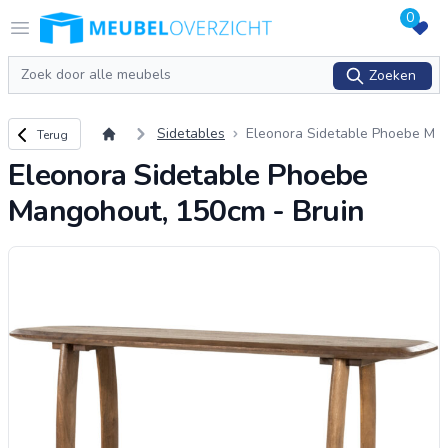
0
Logo Meubeloverzicht.nl
Open menu
Zoeken
Zoeken
Terug naar overzicht
Sidetables
Eleonora Sidetable Phoebe M
Terug
angohout, 150cm - Bruin
Eleonora Sidetable Phoebe
Mangohout, 150cm - Bruin