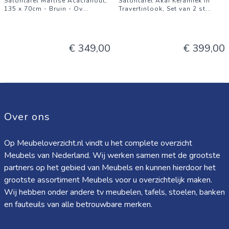
Salontafel Marlise Acaciahout,
Salontafel Akai Keramiek in
135 x 70cm - Bruin - Ov
...
Travertinlook, Set van 2 st
...
€ 349,00
€ 399,00
Over ons
Op Meubeloverzicht.nl vindt u het complete overzicht
Meubels van Nederland. Wij werken samen met de grootste
partners op het gebied van Meubels en kunnen hierdoor het
grootste assortiment Meubels voor u overzichtelijk maken.
Wij hebben onder andere tv meubelen, tafels, stoelen, banken
en fauteuils van alle betrouwbare merken.