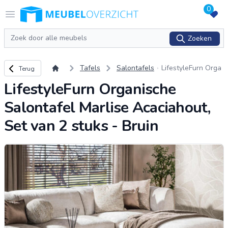
0
Logo Meubeloverzicht.nl
Open menu
Zoeken
Zoeken
Terug naar overzicht
Tafels
Salontafels
LifestyleFurn Orga
Terug
nische Salontafel
LifestyleFurn Organische
Marlise Acaciahou
t, Set van 2 stuks -
Salontafel Marlise Acaciahout,
Bruin
Set van 2 stuks - Bruin