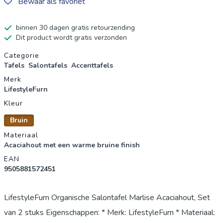
Bewaar als favoriet
binnen 30 dagen gratis retourzending
Dit product wordt gratis verzonden
Productgegevens
Categorie
Tafels
Salontafels
Accenttafels
Merk
LifestyleFurn
Kleur
Bruin
Materiaal
Acaciahout met een warme bruine finish
EAN
9505881572451
LifestyleFurn Organische Salontafel Marlise Acaciahout, Set
van 2 stuks Eigenschappen: * Merk: LifestyleFurn * Materiaal: