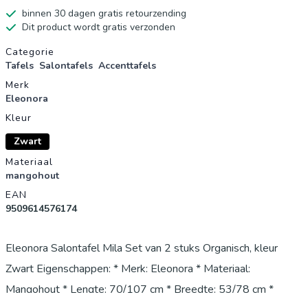
binnen 30 dagen gratis retourzending
Dit product wordt gratis verzonden
Productgegevens
Categorie
Tafels
Salontafels
Accenttafels
Merk
Eleonora
Kleur
Zwart
Materiaal
mangohout
EAN
9509614576174
Eleonora Salontafel Mila Set van 2 stuks Organisch, kleur
Zwart Eigenschappen: * Merk: Eleonora * Materiaal:
Mangohout * Lengte: 70/107 cm * Breedte: 53/78 cm *