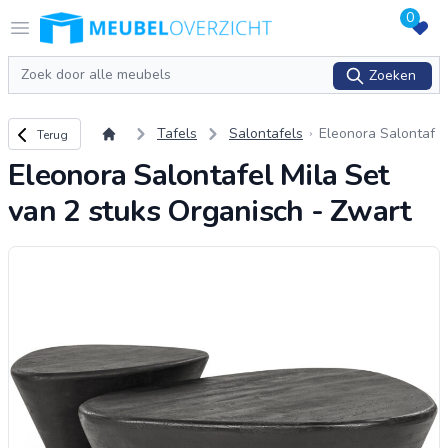
0
Logo Meubeloverzicht.nl
Open menu
Zoeken
Zoeken
Terug naar overzicht
Tafels
Salontafels
Eleonora Salontaf
Terug
el Mila Set van 2 s
Eleonora Salontafel Mila Set
tuks Organisch - Z
wart
van 2 stuks Organisch - Zwart