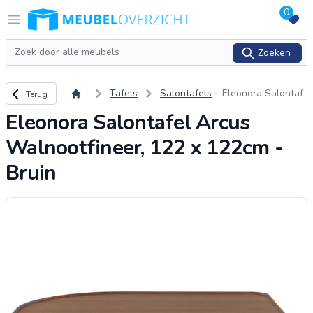
0
Logo Meubeloverzicht.nl
Open menu
Zoeken
Zoeken
Terug naar overzicht
Tafels
Salontafels
Eleonora Salontaf
Terug
el Arcus Walnootfi
Eleonora Salontafel Arcus
neer, 122 x 122cm
- Bruin
Walnootfineer, 122 x 122cm -
Bruin