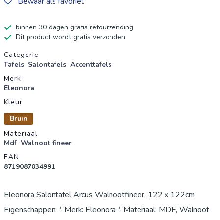
Bewaar als favoriet
binnen 30 dagen gratis retourzending
Dit product wordt gratis verzonden
Productgegevens
Categorie
Tafels
Salontafels
Accenttafels
Merk
Eleonora
Kleur
Bruin
Materiaal
Mdf
Walnoot fineer
EAN
8719087034991
Eleonora Salontafel Arcus Walnootfineer, 122 x 122cm
Eigenschappen: * Merk: Eleonora * Materiaal: MDF, Walnoot