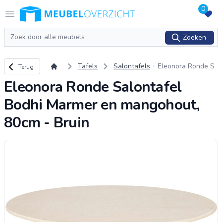
0
Logo Meubeloverzicht.nl
Open menu
Zoeken
Zoeken
Terug naar overzicht
Tafels
Salontafels
Eleonora Ronde S
Terug
alontafel Bodhi Ma
Eleonora Ronde Salontafel
rmer en mangohou
t, 80cm - Bruin
Bodhi Marmer en mangohout,
80cm - Bruin