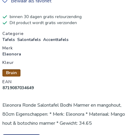
Bewaar als favoriet
binnen 30 dagen gratis retourzending
Dit product wordt gratis verzonden
Productgegevens
Categorie
Tafels
Salontafels
Accenttafels
Merk
Eleonora
Kleur
Bruin
EAN
8719087034649
Eleonora Ronde Salontafel Bodhi Marmer en mangohout,
80cm Eigenschappen: * Merk: Eleonora * Materiaal: Mango
hout & botochino marmer * Gewicht: 34.65