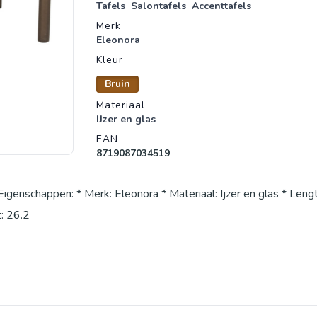
Tafels
Salontafels
Accenttafels
Merk
Eleonora
Kleur
Bruin
Materiaal
IJzer en glas
EAN
8719087034519
Eigenschappen: * Merk: Eleonora * Materiaal: Ijzer en glas * Len
: 26.2