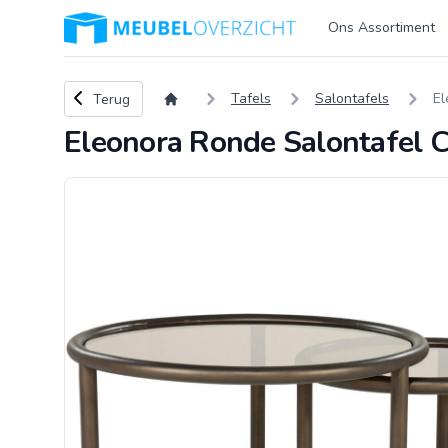
Logo Meubeloverzicht.nl
Ons Assortiment
Terug naar overzicht
Tafels
Salontafels
El
Terug
Eleonora Ronde Salontafel Ci