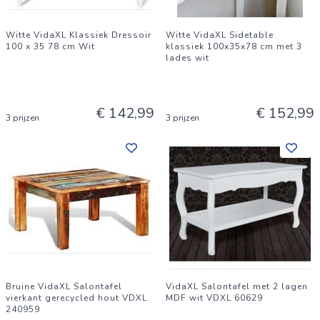
Witte VidaXL Klassiek Dressoir
Witte VidaXL Sidetable
100 x 35 78 cm Wit
klassiek 100x35x78 cm met 3
lades wit
€ 142,99
€ 152,99
3 prijzen
3 prijzen
Bruine VidaXL Salontafel
VidaXL Salontafel met 2 lagen
vierkant gerecycled hout VDXL
MDF wit VDXL 60629
240959