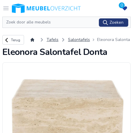
0
Logo Meubeloverzicht.nl
Open menu
Zoeken
Zoeken
Terug naar overzicht
Tafels
Salontafels
Eleonora Salonta
Terug
fel Donta
Eleonora Salontafel Donta