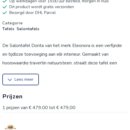
Op werkdagen voor 15:00 uur besteld, morgen in huis
Dit product wordt gratis verzonden
Bezorgd door DHL Parcel
Productgegevens
Categorie
Tafels
Salontafels
De Salontafel Donta van het merk Eleonora is een verfijnde
en tijdloze toevoeging aan elk interieur. Gemaakt van
hoogwaardig travertin natuursteen, straalt deze tafel een
natuurlijke elegantie uit die moeiteloos past bij diverse
Lees meer
woonstijlen.
Prijzen
1
prijzen van
€ 479,00
tot
€ 479,00