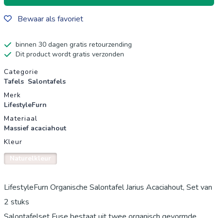
Bewaar als favoriet
binnen 30 dagen gratis retourzending
Dit product wordt gratis verzonden
Productgegevens
Categorie
Tafels
Salontafels
Merk
LifestyleFurn
Materiaal
Massief acaciahout
Kleur
Naturelkleur
LifestyleFurn Organische Salontafel Jarius Acaciahout, Set van
2 stuks
Salontafelset Fuse bestaat uit twee organisch gevormde