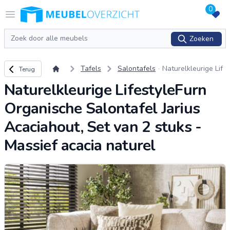
0
Logo Meubeloverzicht.nl
Open menu
Zoeken
Zoeken
Terug naar overzicht
Tafels
Salontafels
Naturelkleurige Lif
Terug
estyleFurn Organis
Naturelkleurige LifestyleFurn
che Salontafel Jari
us Acaciahout, Set
Organische Salontafel Jarius
van 2 stuks - Massi
ef aca
...
Acaciahout, Set van 2 stuks -
Massief acacia naturel