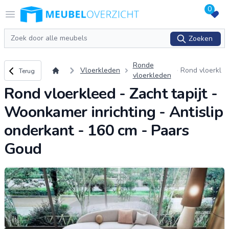
0
Logo Meubeloverzicht.nl
Open menu
Zoeken
Zoeken
Ronde
Terug naar overzicht
Vloerkleden
Rond vloerkl
Terug
vloerkleden
eed - Zacht t
Rond vloerkleed - Zacht tapijt -
apijt - Woonk
amer inrichtin
Woonkamer inrichting - Antislip
g - Antislip o
nderkant - 1
onderkant - 160 cm - Paars
60 cm - Paar
s Goud
Goud