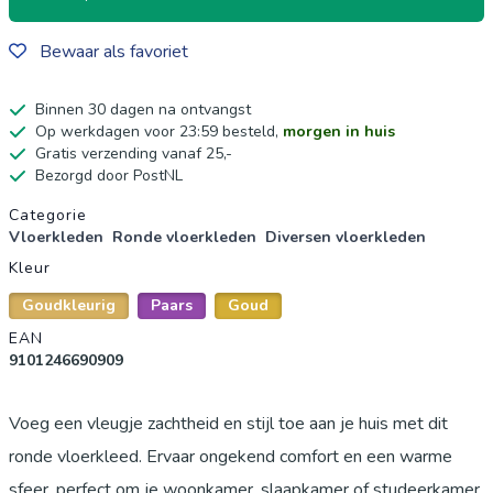
Bewaar als favoriet
Binnen 30 dagen na ontvangst
Op werkdagen voor 23:59 besteld,
morgen in huis
Gratis verzending vanaf 25,-
Bezorgd door PostNL
Productgegevens
Categorie
Vloerkleden
Ronde vloerkleden
Diversen vloerkleden
Kleur
Goudkleurig
Paars
Goud
EAN
9101246690909
Voeg een vleugje zachtheid en stijl toe aan je huis met dit
ronde vloerkleed. Ervaar ongekend comfort en een warme
sfeer, perfect om je woonkamer, slaapkamer of studeerkamer