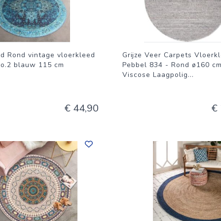
d Rond vintage vloerkleed
Grijze Veer Carpets Vloerk
No.2 blauw 115 cm
Pebbel 834 - Rond ø160 cm
Viscose Laagpolig
...
€ 44,90
€