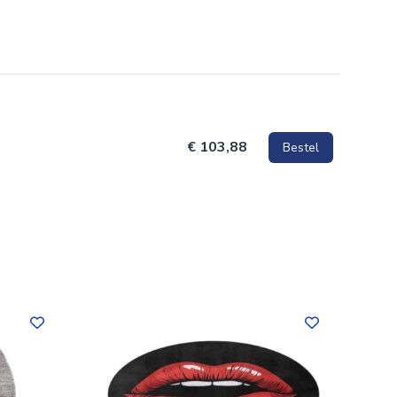
evensduur
€ 103,88
Bestel