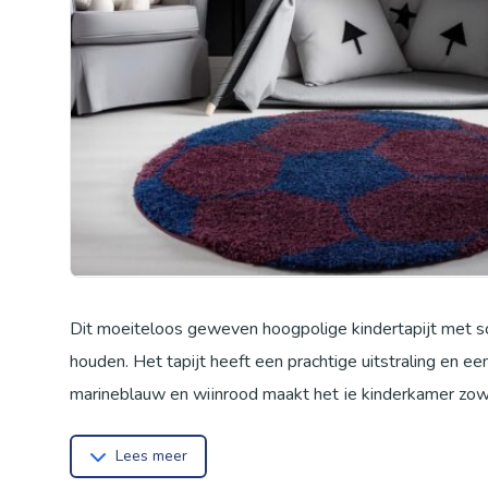
Dit moeiteloos geweven hoogpolige kindertapijt met sch
houden. Het tapijt heeft een prachtige uitstraling en ee
marineblauw en wijnrood maakt het je kinderkamer zowel
pool van ongeveer 30 mm en een diameter van circa 12
Lees meer
en de rug is gemaakt van natuurlijke jute, waardoor het