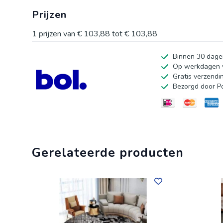
volgens Oeko-Tex Standard 100, is het ook veilig voor k
Prijzen
van het tapijt te verlengen.
1
prijzen van
€ 103,88
tot
€ 103,88
Binnen 30 dage
Op werkdagen v
Gratis verzendi
Bezorgd door P
Gerelateerde producten