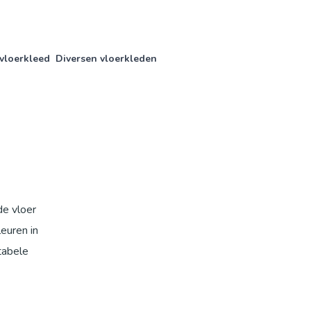
vloerkleed
Diversen vloerkleden
de vloer
leuren in
tabele
ielvezels
rd