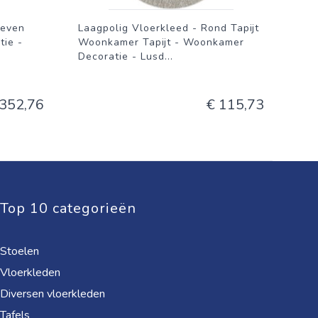
weven
Laagpolig Vloerkleed - Rond Tapijt
ie -
Woonkamer Tapijt - Woonkamer
Decoratie - Lusd
...
 352,76
€ 115,73
Top 10 categorieën
Stoelen
Vloerkleden
Diversen vloerkleden
Tafels