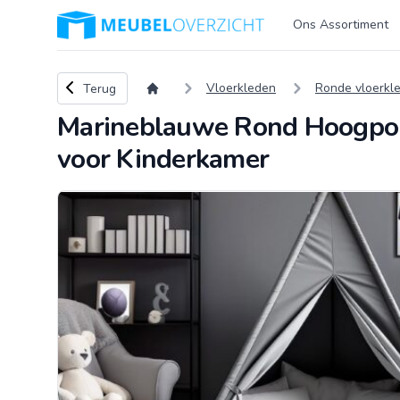
Logo Meubeloverzicht.nl
Ons Assortiment
Terug naar overzicht
Vloerkleden
Ronde vloerkl
Terug
Marineblauwe Rond Hoogpol
voor Kinderkamer