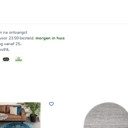
inderen met allergieën. Vermijd direct zonlicht en hitte om de l
n na ontvangst
oor 23:59 besteld,
morgen in huis
ng vanaf 25,-
ostNL