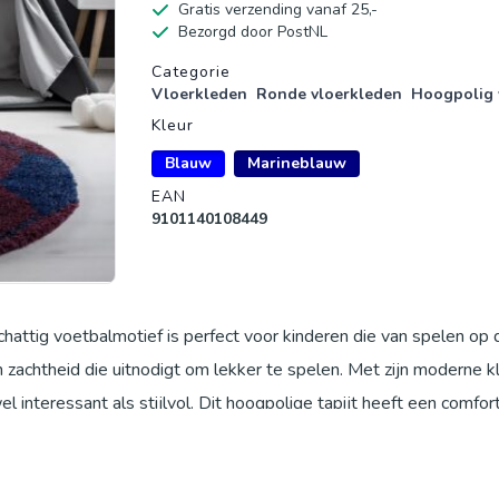
Gratis verzending vanaf 25,-
Bezorgd door PostNL
Productgegevens
Categorie
Vloerkleden
Ronde vloerkleden
Hoogpolig 
Kleur
Blauw
Marineblauw
EAN
9101140108449
attig voetbalmotief is perfect voor kinderen die van spelen op 
n zachtheid die uitnodigt om lekker te spelen. Met zijn moderne k
 interessant als stijlvol. Dit hoogpolige tapijt heeft een comfor
0 cm. Het is machinaal geweven van onderhoudsvriendelijke text
 tapijt geschikt is voor vloeren met vloerverwarming. Gecertificee