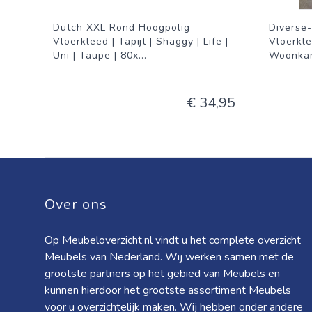
Dutch XXL Rond Hoogpolig
Diverse
Vloerkleed | Tapijt | Shaggy | Life |
Vloerkl
Uni | Taupe | 80x
...
Woonkam
€ 34,95
Over ons
Op Meubeloverzicht.nl vindt u het complete overzicht
Meubels van Nederland. Wij werken samen met de
grootste partners op het gebied van Meubels en
kunnen hierdoor het grootste assortiment Meubels
voor u overzichtelijk maken. Wij hebben onder andere