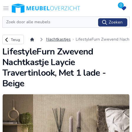
0
Logo Meubeloverzicht.nl
Open menu
Zoeken
Zoeken
Terug naar overzicht
Nachtkastjes
LifestyleFurn Zwevend Nach
Terug
tkastje Laycie Travertinlook,
LifestyleFurn Zwevend
Met 1 lade - Beige
Nachtkastje Laycie
Travertinlook, Met 1 lade -
Beige