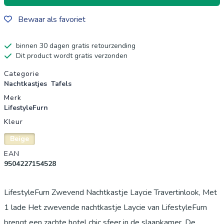
Bewaar als favoriet
binnen 30 dagen gratis retourzending
Dit product wordt gratis verzonden
Productgegevens
Categorie
Nachtkastjes
Tafels
Merk
LifestyleFurn
Kleur
Beige
EAN
9504227154528
LifestyleFurn Zwevend Nachtkastje Laycie Travertinlook, Met
1 lade Het zwevende nachtkastje Laycie van LifestyleFurn
brengt een zachte hotel chic sfeer in de slaapkamer. De