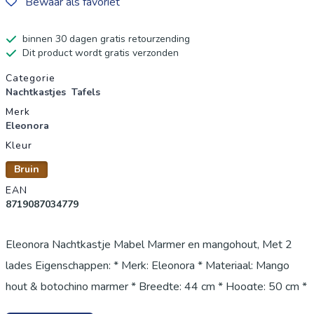
Bewaar als favoriet
binnen 30 dagen gratis retourzending
Dit product wordt gratis verzonden
Productgegevens
Categorie
Nachtkastjes
Tafels
Merk
Eleonora
Kleur
Bruin
EAN
8719087034779
Eleonora Nachtkastje Mabel Marmer en mangohout, Met 2
lades Eigenschappen: * Merk: Eleonora * Materiaal: Mango
hout & botochino marmer * Breedte: 44 cm * Hoogte: 50 cm *
Diepte: 38 cm * Gewicht: 18.3