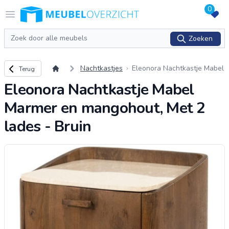
0
Logo Meubeloverzicht.nl
Open menu
Zoeken
Zoeken
Terug naar overzicht
Nachtkastjes
Eleonora Nachtkastje Mabel
Terug
Marmer en mangohout, Met
Eleonora Nachtkastje Mabel
2 lades - Bruin
Marmer en mangohout, Met 2
lades - Bruin