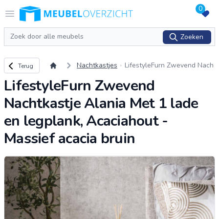
0
Logo Meubeloverzicht.nl
Open menu
Zoeken
Zoeken
Terug naar overzicht
Nachtkastjes
LifestyleFurn Zwevend Nach
Terug
tkastje Alania Met 1 lade en
LifestyleFurn Zwevend
legplank, Acaciahout - Massi
ef acacia bruin
Nachtkastje Alania Met 1 lade
en legplank, Acaciahout -
Massief acacia bruin