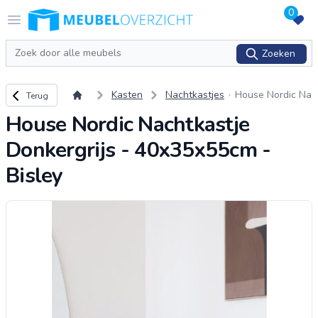
0
Logo Meubeloverzicht.nl
Open menu
Zoeken
Zoeken
Terug naar overzicht
Kasten
Nachtkastjes
House Nordic Na
Terug
chtkastje Donker
House Nordic Nachtkastje
grijs - 40x35x55c
m - Bisley
Donkergrijs - 40x35x55cm -
Bisley