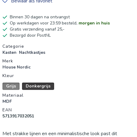
Bewaar als favoriet
Binnen 30 dagen na ontvangst
Op werkdagen voor 23:59 besteld,
morgen in huis
Gratis verzending vanaf 25,-
Bezorgd door PostNL
Productgegevens
Categorie
Kasten
Nachtkastjes
Merk
House Nordic
Kleur
Grijs
Donkergrijs
Materiaal
MDF
EAN
5713917032051
Met strakke lijnen en een minimalistische look past dit