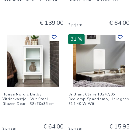
Rechthoek - 4-Deurs - 205x4
...
Glazen Deur - 38x70x35 cm
€ 139,00
€ 64,00
2 prijzen
31 %
House Nordic Dalby
Brilliant Claire 13247/05
Vitrinekastje - Wit Staal -
Bedlamp Spaarlamp, Halogeen
Glazen Deur - 38x70x35 cm
E14 40 W Wit
€ 64,00
€ 15,95
2 prijzen
2 prijzen