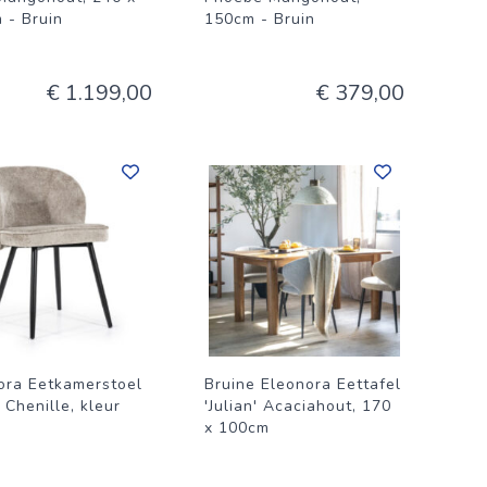
 - Bruin
150cm - Bruin
€ 1.199,00
€ 379,00
ora Eetkamerstoel
Bruine Eleonora Eettafel
' Chenille, kleur
'Julian' Acaciahout, 170
e
x 100cm