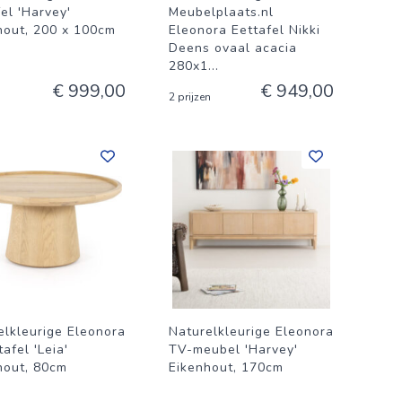
el 'Harvey'
Meubelplaats.nl
hout, 200 x 100cm
Eleonora Eettafel Nikki
Deens ovaal acacia
280x1
...
€ 999,00
€ 949,00
2 prijzen
elkleurige Eleonora
Naturelkleurige Eleonora
afel 'Leia'
TV-meubel 'Harvey'
hout, 80cm
Eikenhout, 170cm