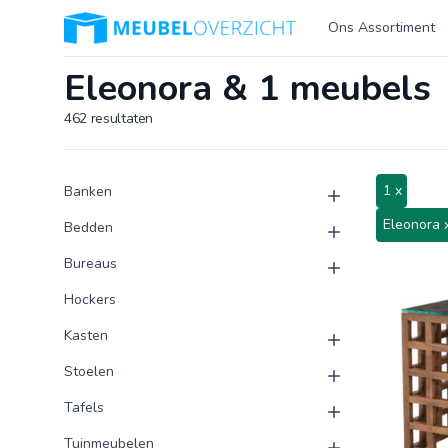
Logo Meubeloverzicht.nl
Ons Assortiment
Eleonora & 1 meubels
462
resultaten
Product categorieën
Producten
1 x
Banken
Eleonora 
Bedden
Bureaus
Hockers
Kasten
Stoelen
Tafels
Tuinmeubelen