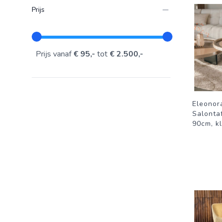
Prijs
Prijs vanaf
€ 95,-
tot
€ 2.500,-
Eleonor
Salonta
90cm, k