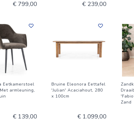
€ 799,00
€ 239,00
a Eetkamerstoel
Bruine Eleonora Eettafel
Zandk
 Met armleuning,
'Julian' Acaciahout, 280
Draai
uin
x 100cm
'Fabio
Zand
€ 139,00
€ 1.099,00