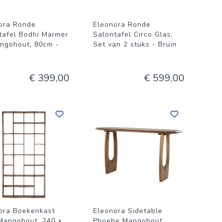
ora Ronde
Eleonora Ronde
tafel Bodhi Marmer
Salontafel Circo Glas,
ngohout, 80cm -
Set van 2 stuks - Bruin
€ 399,00
€ 599,00
ora Boekenkast
Eleonora Sidetable
Mangohout, 240 x
Phoebe Mangohout,