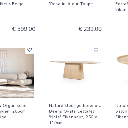
 kleur Beige
'Rosalin' kleur Taupe
Eettaf
Eiken
€ 599,00
€ 239,00
a Organische
Naturelkleurige Eleonora
Natur
ayden' 265cm,
Deens Ovale Eettafel
Salont
eige
'Nola' Eikenhout, 250 x
Eiken
110cm