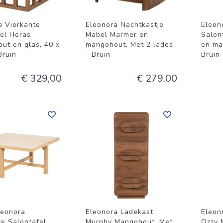
a Vierkante
Eleonora Nachtkastje
Eleon
fel Heras
Mabel Marmer en
Salon
ut en glas, 40 x
mangohout, Met 2 lades
en ma
Bruin
- Bruin
Bruin
€ 329,00
€ 279,00
leonora
Eleonora Ladekast
Eleon
te Salontafel
Murphy Mangohout, Met
Ozzy 