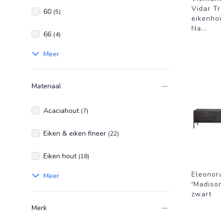
Vidar Tr
60
(5)
eikenho
Na
...
66
(4)
Meer
Materiaal
Acaciahout
(7)
Eiken & eiken fineer
(22)
Eiken hout
(18)
Eleonor
Meer
'Madiso
zwart
Merk