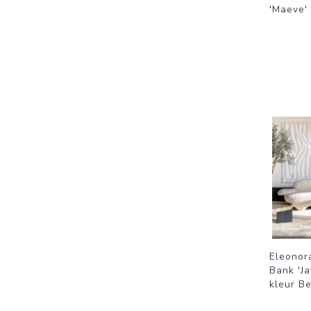
'Maeve'
Eleonor
Bank 'J
kleur B