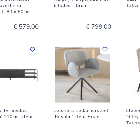
avertin en
6 lades - Bruin
120cm
ut, 80 x 80cm -
€ 579,00
€ 799,00
a Tv-meubel
Eleonora Eetkamerstoel
Eleon
n' 210cm, kleur
'Rosalin' kleur Bruin
'Riley
Taup