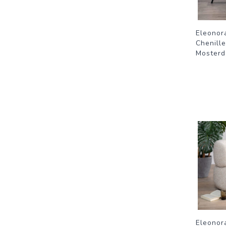
Eleonora
Chenille
Mosterd
Eleonor