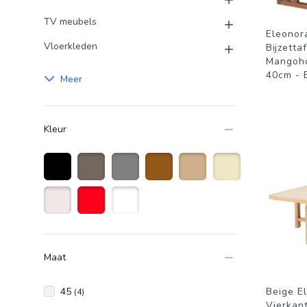
TV meubels
Eleonor
Vloerkleden
Bijzetta
Mangoho
40cm - 
Meer
Kleur
Zwart
taupe
Grijs
Bruin
Zandkleurig
Beige
Naturelkleur
Rood
Wit
Maat
45
Beige E
(4)
Vierkan