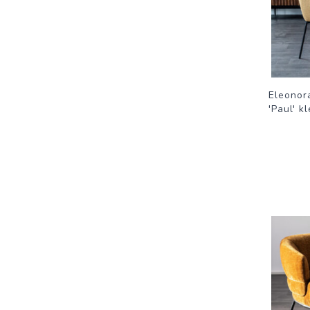
Eleonor
'Paul' k